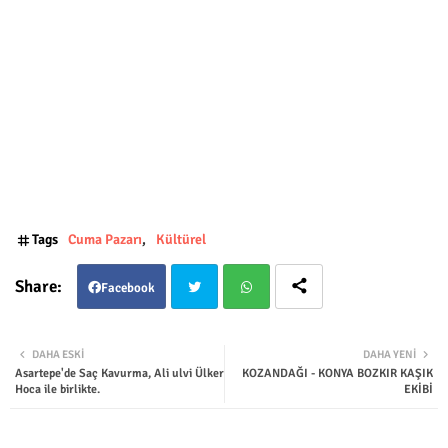
Tags
Cuma Pazarı
Kültürel
Facebook
Twit
Wha
DAHA ESKI
DAHA YENI
Asartepe'de Saç Kavurma, Ali ulvi Ülker
KOZANDAĞI - KONYA BOZKIR KAŞIK
ter
tsap
Hoca ile birlikte.
EKİBİ
p