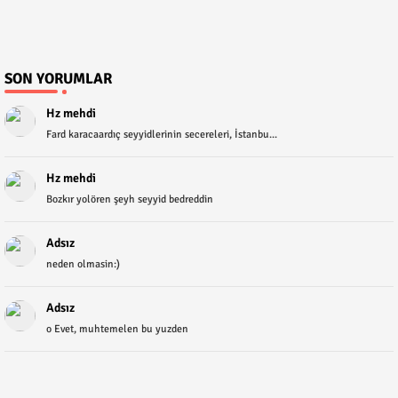
SON YORUMLAR
Hz mehdi
Fard karacaardıç seyyidlerinin secereleri, İstanbu...
Hz mehdi
Bozkır yolören şeyh seyyid bedreddin
Adsız
neden olmasin:)
Adsız
o Evet, muhtemelen bu yuzden