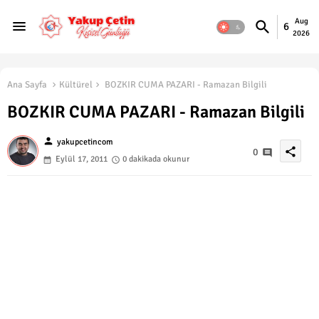
Aug
6
2026
Ana Sayfa
Kültürel
BOZKIR CUMA PAZARI - Ramazan Bilgili
BOZKIR CUMA PAZARI - Ramazan Bilgili
person
yakupcetincom
share
0
Eylül 17, 2011
0 dakikada okunur