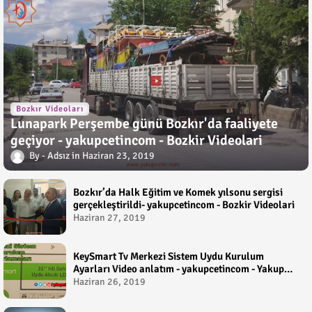
Bozkır Videoları
Lunapark Perşembe günü Bozkır'da faaliyete
geçiyor - yakupcetincom - Bozkir Videolari
Adsız
Haziran 23, 2019
Bozkır’da Halk Eğitim ve Komek yılsonu sergisi
gerçekleştirildi- yakupcetincom - Bozkir Videolari
Haziran 27, 2019
KeySmart Tv Merkezi Sistem Uydu Kurulum
Ayarları Video anlatım - yakupcetincom - Yakup
Çetin
Haziran 26, 2019