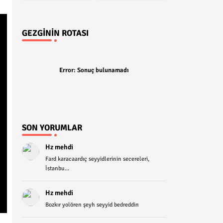
GEZGININ ROTASI
Error:
Sonuç bulunamadı
SON YORUMLAR
Hz mehdi
Fard karacaardıç seyyidlerinin secereleri,
İstanbu...
Hz mehdi
Bozkır yolören şeyh seyyid bedreddin