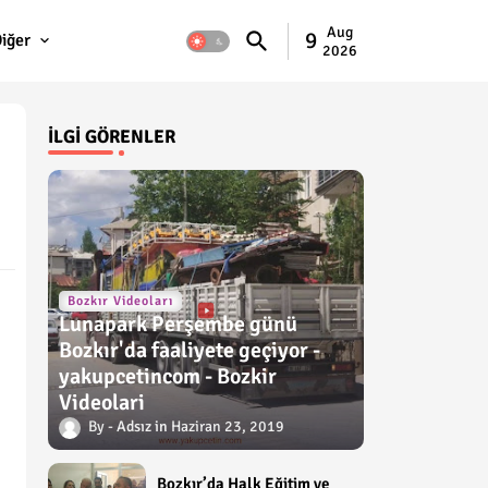
Aug
9
iğer
2026
İLGI GÖRENLER
Bozkır Videoları
Lunapark Perşembe günü
Bozkır'da faaliyete geçiyor -
yakupcetincom - Bozkir
Videolari
Adsız
Haziran 23, 2019
Bozkır’da Halk Eğitim ve