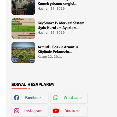
Komek yılsonu sergisi
gerçekleştirildi-
Haziran 27, 2019
yakupcetincom - Bozkir
Videolari
KeySmart Tv Merkezi Sistem
Uydu Kurulum Ayarları
Video anlatım -
Haziran 26, 2019
yakupcetincom - Yakup
Çetin
Armutlu Bozkır Armutlu
Köyünde Pekmezin
Hikayesi:Gezen Bilir Kontv
Kasım 22, 2011
SOSYAL HESAPLARIM
Facebook
Whatsapp
Instagram
Youtube