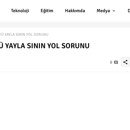
Teknoloji
Eğitim
Hakkımda
Medya
D
Ü YAYLA SININ YOL SORUNU
 YAYLA SININ YOL SORUNU
share
0