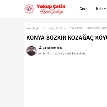
Gezi
Kelam
Ana Sayfa
Kozağaç Köyü
KONYA BOZKIR KOZAĞAÇ KÖY
KONYA BOZKIR KOZAĞAÇ KÖYÜ
person
yakupcetincom
Eylül 07, 2011
0 dakikada okunur