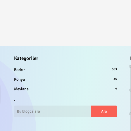
Kategoriler
Bozkır
363
Konya
35
Mevlana
4
.