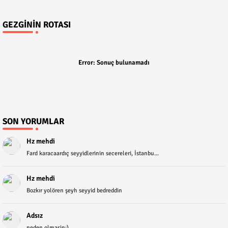
GEZGININ ROTASI
Error:
Sonuç bulunamadı
SON YORUMLAR
Hz mehdi
Fard karacaardıç seyyidlerinin secereleri, İstanbu...
Hz mehdi
Bozkır yolören şeyh seyyid bedreddin
Adsız
neden olmasin:)