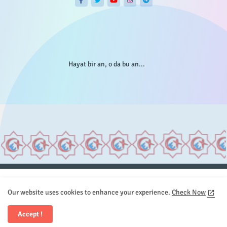
Hayat bir an, o da bu an...
Anasayfa
Hakkımızda
Gizlilik Telif
İstatistikler
Our website uses cookies to enhance your experience.
Check Now
Sitemap
İletişim
Accept !
All Right Reserved Copyright © Element.X