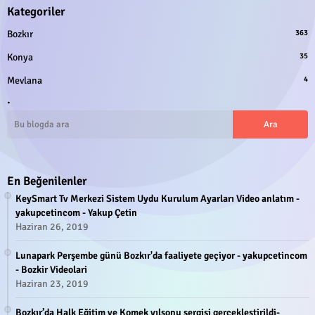
Kategoriler
Bozkır
363
Konya
35
Mevlana
4
.
En Beğenilenler
KeySmart Tv Merkezi Sistem Uydu Kurulum Ayarları Video anlatım -
yakupcetincom - Yakup Çetin
Haziran 26, 2019
Lunapark Perşembe günü Bozkır'da faaliyete geçiyor - yakupcetincom
- Bozkir Videolari
Haziran 23, 2019
Bozkır’da Halk Eğitim ve Komek yılsonu sergisi gerçekleştirildi-