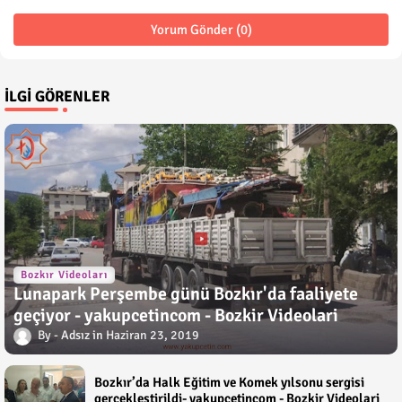
Yorum Gönder (0)
İLGI GÖRENLER
Bozkır Videoları
Lunapark Perşembe günü Bozkır'da faaliyete
geçiyor - yakupcetincom - Bozkir Videolari
Adsız
Haziran 23, 2019
Bozkır’da Halk Eğitim ve Komek yılsonu sergisi
gerçekleştirildi- yakupcetincom - Bozkir Videolari