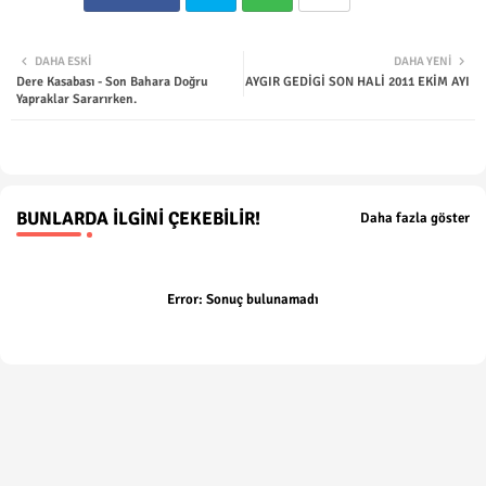
Twit
Wha
DAHA ESKI
DAHA YENI
Dere Kasabası - Son Bahara Doğru
AYGIR GEDİGİ SON HALİ 2011 EKİM AYI
ter
tsap
Yapraklar Sararırken.
p
BUNLARDA İLGINI ÇEKEBILIR!
Daha fazla göster
Error:
Sonuç bulunamadı