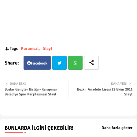
Tags
Kurumsal
Slayt
Facebook
Twit
Wha
DAHA ESKI
DAHA YENI
Bozkır Gençler Birliği - Karapınar
Bozkır Anadolu Lisesi 29 Ekim 2011
ter
tsap
Belediye Spor Karşılaşması Slayt
Slayt
p
BUNLARDA İLGINI ÇEKEBILIR!
Daha fazla göster