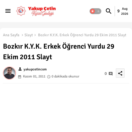
Aug
9
2026
Ana Sayfa
Slayt
Bozkır K.Y.K. Erkek Öğrenci Yurdu 29 Ekim 2011 Slayt
Bozkır K.Y.K. Erkek Öğrenci Yurdu 29
Ekim 2011 Slayt
person
yakupcetincom
share
0
Kasım 01, 2011
0 dakikada okunur