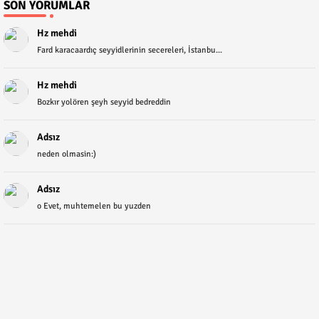
SON YORUMLAR
Hz mehdi
Fard karacaardıç seyyidlerinin secereleri, İstanbu...
Hz mehdi
Bozkır yolören şeyh seyyid bedreddin
Adsız
neden olmasin:)
Adsız
o Evet, muhtemelen bu yuzden