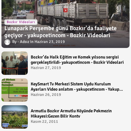
Bozkır Videoları
Lunapark Perşembe günü Bozkır'da faaliyete
geçiyor - yakupcetincom - Bozkir Videolari
Adsız
Haziran 23, 2019
Bozkır’da Halk Eğitim ve Komek yılsonu sergisi
gerçekleştirildi- yakupcetincom - Bozkir Videolari
Haziran 27, 2019
KeySmart Tv Merkezi Sistem Uydu Kurulum
Ayarları Video anlatım - yakupcetincom - Yakup
Çetin
Haziran 26, 2019
Armutlu Bozkır Armutlu Köyünde Pekmezin
Hikayesi:Gezen Bilir Kontv
Kasım 22, 2011