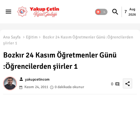
Aug
7
2026
Ana Sayfa
Eğitim
Bozkır 24 Kasım Öğretmenler Günü :Öğrencilerden
şiirler 1
Bozkır 24 Kasım Öğretmenler Günü
:Öğrencilerden şiirler 1
person
yakupcetincom
share
0
Kasım 24, 2011
0 dakikada okunur