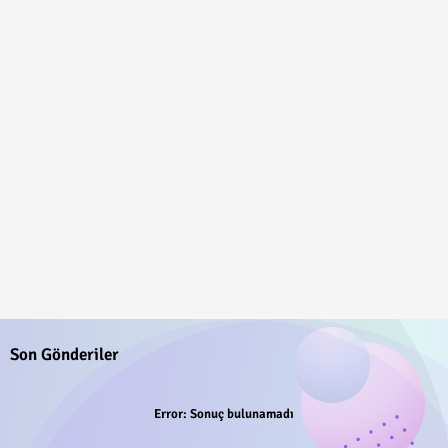
Son Gönderiler
Error:
Sonuç bulunamadı