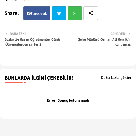
Facebook
Twit
Wha
DAHA ESKI
DAHA YENI
Bozkır 24 Kasım Öğretmenler Günü
Şube Müdürü Osman Ali Kemik'in
ter
tsap
:Öğrencilerden şiirler 2
Konuşması
p
BUNLARDA İLGINI ÇEKEBILIR!
Daha fazla göster
Error:
Sonuç bulunamadı