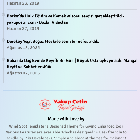
Haziran 23, 2019
Bozkır’da Halk Eğitim ve Komek yılsonu sergisi gerçekleştirildi-
yakupcetincom - Bozkir Videolari
Haziran 27, 2019
Dereköy Yeşil Boğaz Mevkide serin bir nefes aldık.
Ağustos 18, 2025
Babamla Dağ Evinde Keyifli Bir Gün | Büyük Usta uykuyu aldı. Mangal
Keyfi ve Sohbetler 🌿🔥
Ağustos 07, 2025
Made with Love by
Wind Spot Template is Designed Theme for Giving Enhanced look
Various Features are available Which is designed in User friendly to
handle by Piki Developers. Simple and elegant themes for making it