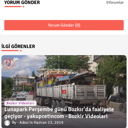
YORUM GÖNDER
0Yorumlar
Yorum Gönder (0)
İLGI GÖRENLER
Bozkır Videoları
Lunapark Perşembe günü Bozkır'da faaliyete
geçiyor - yakupcetincom - Bozkir Videolari
Adsız
Haziran 23, 2019