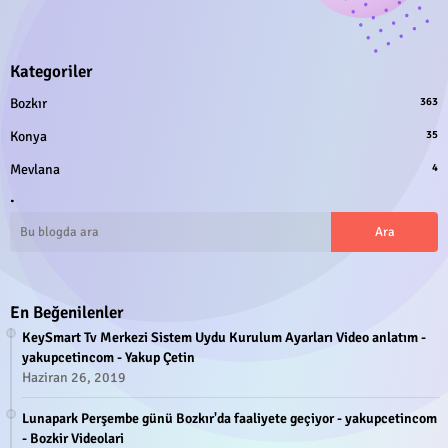
Kategoriler
Bozkır
363
Konya
35
Mevlana
4
.
En Beğenilenler
KeySmart Tv Merkezi Sistem Uydu Kurulum Ayarları Video anlatım -
yakupcetincom - Yakup Çetin
Haziran 26, 2019
Lunapark Perşembe günü Bozkır'da faaliyete geçiyor - yakupcetincom
- Bozkir Videolari