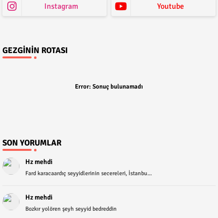
Instagram
Youtube
GEZGININ ROTASI
Error:
Sonuç bulunamadı
SON YORUMLAR
Hz mehdi
Fard karacaardıç seyyidlerinin secereleri, İstanbu...
Hz mehdi
Bozkır yolören şeyh seyyid bedreddin