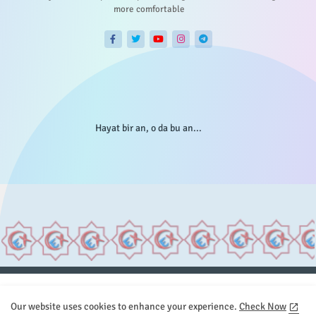
more comfortable
Hayat bir an, o da bu an...
Anasayfa
Hakkımızda
Gizlilik Telif
İstatistikler
Our website uses cookies to enhance your experience.
Check Now
Sitemap
İletişim