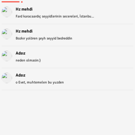
Hz mehdi
Fard karacaardıç seyyidlerinin secereleri, İstanbu...
Hz mehdi
Bozkır yolören şeyh seyyid bedreddin
Adsız
neden olmasin:)
Adsız
o Evet, muhtemelen bu yuzden