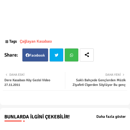
Tags
Çağlayan Kasabası
Facebook
Twit
Wha
DAHA ESKI
DAHA YENI
Dere Kasabası Köy Gezisi Video
Saklı Bahçede Gençlerden Müzik
ter
tsap
27.11.2011
Ziyafeti Cigerden Söylüyor Bu genç
p
BUNLARDA İLGINI ÇEKEBILIR!
Daha fazla göster