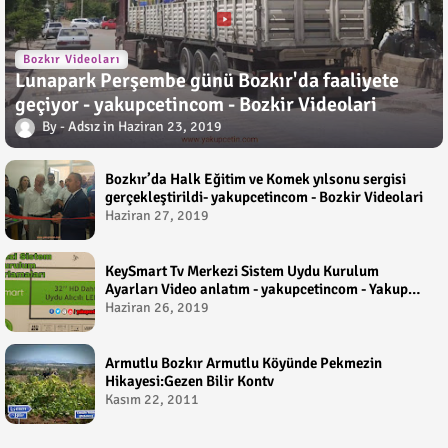
Bozkır Videoları
Lunapark Perşembe günü Bozkır'da faaliyete
geçiyor - yakupcetincom - Bozkir Videolari
Adsız
Haziran 23, 2019
Bozkır’da Halk Eğitim ve Komek yılsonu sergisi
gerçekleştirildi- yakupcetincom - Bozkir Videolari
Haziran 27, 2019
KeySmart Tv Merkezi Sistem Uydu Kurulum
Ayarları Video anlatım - yakupcetincom - Yakup
Çetin
Haziran 26, 2019
Armutlu Bozkır Armutlu Köyünde Pekmezin
Hikayesi:Gezen Bilir Kontv
Kasım 22, 2011