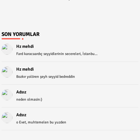
SON YORUMLAR
Hz mehdi
Fard karacaardıç seyyidlerinin secereleri, İstanbu...
Hz mehdi
Bozkır yolören şeyh seyyid bedreddin
Adsız
neden olmasin:)
Adsız
o Evet, muhtemelen bu yuzden