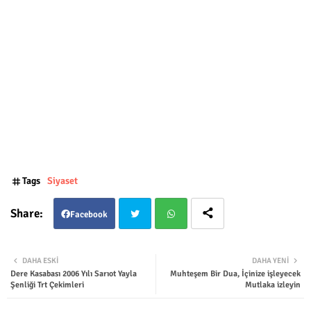
Tags
Siyaset
Facebook
Twit
Wha
DAHA ESKI
DAHA YENI
Dere Kasabası 2006 Yılı Sarıot Yayla
Muhteşem Bir Dua, İçinize işleyecek
ter
tsap
Şenliği Trt Çekimleri
Mutlaka izleyin
p