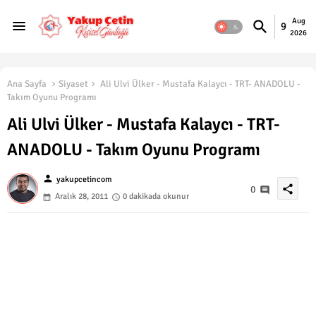
Aug
9
2026
Ana Sayfa
Siyaset
Ali Ulvi Ülker - Mustafa Kalaycı - TRT- ANADOLU -
Takım Oyunu Programı
Ali Ulvi Ülker - Mustafa Kalaycı - TRT-
ANADOLU - Takım Oyunu Programı
person
yakupcetincom
share
0
Aralık 28, 2011
0 dakikada okunur