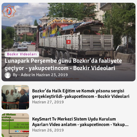
Bozkır Videoları
Lunapark Perşembe günü Bozkır'da faaliyete
geçiyor - yakupcetincom - Bozkir Videolari
Adsız
Haziran 23, 2019
Bozkır’da Halk Eğitim ve Komek yılsonu sergisi
gerçekleştirildi- yakupcetincom - Bozkir Videolari
Haziran 27, 2019
KeySmart Tv Merkezi Sistem Uydu Kurulum
Ayarları Video anlatım - yakupcetincom - Yakup
Çetin
Haziran 26, 2019