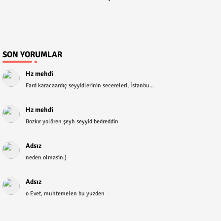
SON YORUMLAR
Hz mehdi
Fard karacaardıç seyyidlerinin secereleri, İstanbu...
Hz mehdi
Bozkır yolören şeyh seyyid bedreddin
Adsız
neden olmasin:)
Adsız
o Evet, muhtemelen bu yuzden