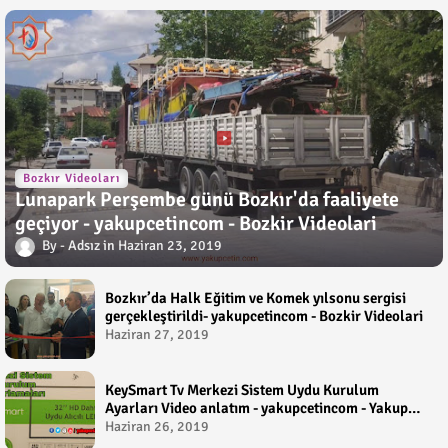
Bozkır Videoları
Lunapark Perşembe günü Bozkır'da faaliyete
geçiyor - yakupcetincom - Bozkir Videolari
Adsız
Haziran 23, 2019
Bozkır’da Halk Eğitim ve Komek yılsonu sergisi
gerçekleştirildi- yakupcetincom - Bozkir Videolari
Haziran 27, 2019
KeySmart Tv Merkezi Sistem Uydu Kurulum
Ayarları Video anlatım - yakupcetincom - Yakup
Çetin
Haziran 26, 2019