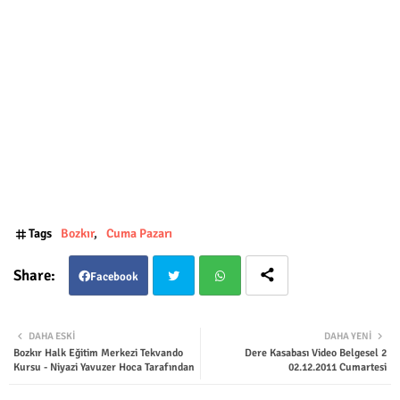
Tags
Bozkır
Cuma Pazarı
Facebook
Twit
Wha
DAHA ESKI
DAHA YENI
Bozkır Halk Eğitim Merkezi Tekvando
Dere Kasabası Video Belgesel 2
ter
tsap
Kursu - Niyazi Yavuzer Hoca Tarafından
02.12.2011 Cumartesi
p