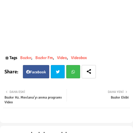
Tags
Bozkır
Bozkır Fm
Video
Videobox
Facebook
Twit
Wha
DAHA ESKI
DAHA YENI
Bozkır Hz. Mevlana’yı anma programı
Bozkır Ekibi
ter
tsap
Video
p