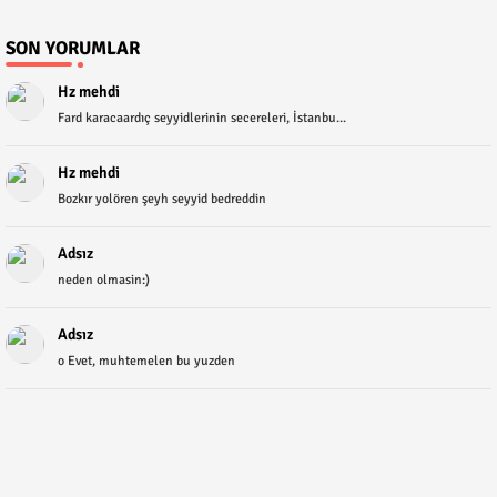
SON YORUMLAR
Hz mehdi
Fard karacaardıç seyyidlerinin secereleri, İstanbu...
Hz mehdi
Bozkır yolören şeyh seyyid bedreddin
Adsız
neden olmasin:)
Adsız
o Evet, muhtemelen bu yuzden