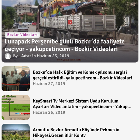
Bozkır Videoları
Lunapark Perşembe günü Bozkır'da faaliyete
geçiyor - yakupcetincom - Bozkir Videolari
Adsız
Haziran 23, 2019
Bozkır’da Halk Eğitim ve Komek yılsonu sergisi
gerçekleştirildi- yakupcetincom - Bozkir Videolari
Haziran 27, 2019
KeySmart Tv Merkezi Sistem Uydu Kurulum
Ayarları Video anlatım - yakupcetincom - Yakup
Çetin
Haziran 26, 2019
Armutlu Bozkır Armutlu Köyünde Pekmezin
Hikayesi:Gezen Bilir Kontv