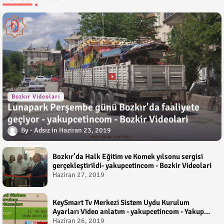
Bozkır Videoları
Lunapark Perşembe günü Bozkır'da faaliyete
geçiyor - yakupcetincom - Bozkir Videolari
Adsız
Haziran 23, 2019
Bozkır’da Halk Eğitim ve Komek yılsonu sergisi
gerçekleştirildi- yakupcetincom - Bozkir Videolari
Haziran 27, 2019
KeySmart Tv Merkezi Sistem Uydu Kurulum
Ayarları Video anlatım - yakupcetincom - Yakup
Çetin
Haziran 26, 2019