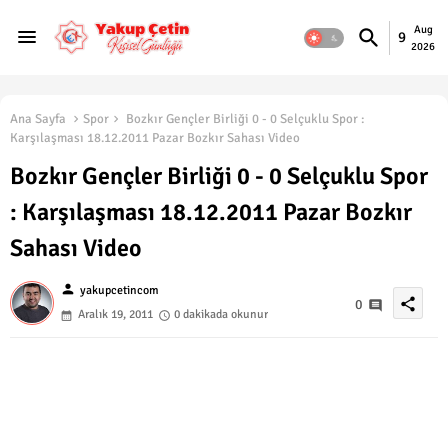
Aug
9
2026
Ana Sayfa
Spor
Bozkır Gençler Birliği 0 - 0 Selçuklu Spor :
Karşılaşması 18.12.2011 Pazar Bozkır Sahası Video
Bozkır Gençler Birliği 0 - 0 Selçuklu Spor
: Karşılaşması 18.12.2011 Pazar Bozkır
Sahası Video
person
yakupcetincom
share
0
Aralık 19, 2011
0 dakikada okunur