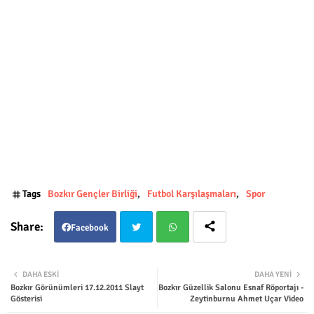
Tags
Bozkır Gençler Birliği
Futbol Karşılaşmaları
Spor
Facebook
Twit
Wha
DAHA ESKI
DAHA YENI
Bozkır Görünümleri 17.12.2011 Slayt
Bozkır Güzellik Salonu Esnaf Röportajı -
ter
tsap
Gösterisi
Zeytinburnu Ahmet Uçar Video