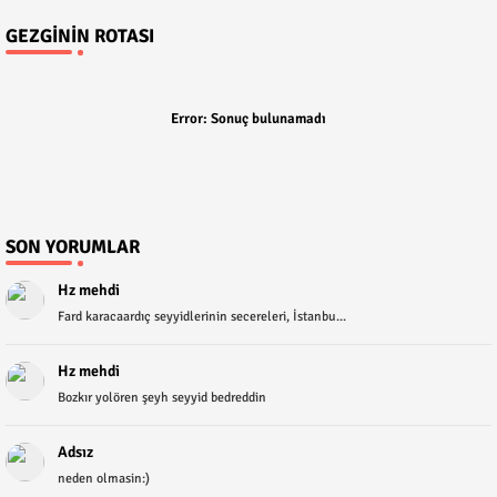
GEZGININ ROTASI
Error:
Sonuç bulunamadı
SON YORUMLAR
Hz mehdi
Fard karacaardıç seyyidlerinin secereleri, İstanbu...
Hz mehdi
Bozkır yolören şeyh seyyid bedreddin
Adsız
neden olmasin:)