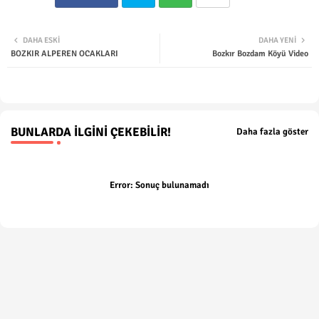
Twit
Wha
DAHA ESKI
DAHA YENI
BOZKIR ALPEREN OCAKLARI
Bozkır Bozdam Köyü Video
ter
tsap
p
BUNLARDA İLGINI ÇEKEBILIR!
Daha fazla göster
Error:
Sonuç bulunamadı