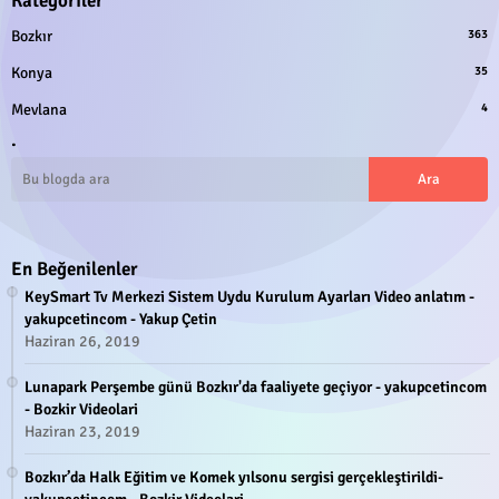
Kategoriler
Bozkır
363
Konya
35
Mevlana
4
.
En Beğenilenler
KeySmart Tv Merkezi Sistem Uydu Kurulum Ayarları Video anlatım -
yakupcetincom - Yakup Çetin
Haziran 26, 2019
Lunapark Perşembe günü Bozkır'da faaliyete geçiyor - yakupcetincom
- Bozkir Videolari
Haziran 23, 2019
Bozkır’da Halk Eğitim ve Komek yılsonu sergisi gerçekleştirildi-