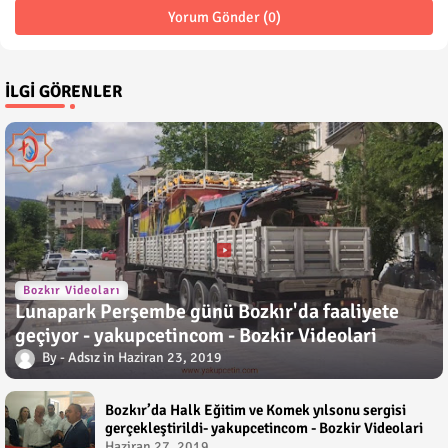
Yorum Gönder (0)
İLGI GÖRENLER
Bozkır Videoları
Lunapark Perşembe günü Bozkır'da faaliyete
geçiyor - yakupcetincom - Bozkir Videolari
Adsız
Haziran 23, 2019
Bozkır’da Halk Eğitim ve Komek yılsonu sergisi
gerçekleştirildi- yakupcetincom - Bozkir Videolari
Haziran 27, 2019