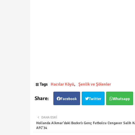
Tags
Hacılar Köyü
Şenlik ve Şölenler
Facebook
Twitter
Whatsapp
DAHA ESKI
Hollanda Alkmar'daki Bozkırlı Genç Futbolcu Cengaver Salih K
AFC'34