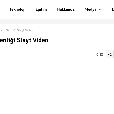
Teknoloji
Eğitim
Hakkımda
Medya
D
ılı Şenliği Slayt Video
enliği Slayt Video
share
0