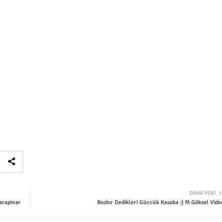
DAHA YENI
arapinar
Bozkır Dedikleri Güccük Kasaba :) M.Göksel Vide