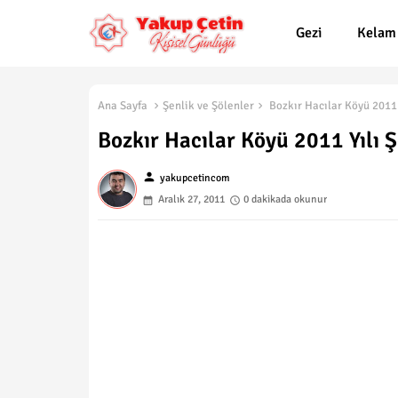
Gezi
Kelam
Ana Sayfa
Şenlik ve Şölenler
Bozkır Hacılar Köyü 2011 Y
Bozkır Hacılar Köyü 2011 Yılı Ş
person
yakupcetincom
Aralık 27, 2011
0 dakikada okunur