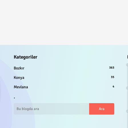
Kategoriler
Bozkır
363
Konya
35
Mevlana
4
.