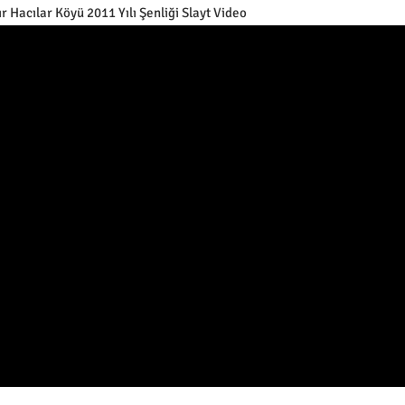
r Hacılar Köyü 2011 Yılı Şenliği Slayt Video