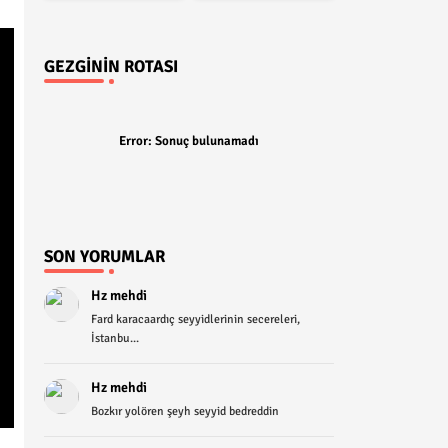
GEZGININ ROTASI
Error:
Sonuç bulunamadı
SON YORUMLAR
Hz mehdi
Fard karacaardıç seyyidlerinin secereleri,
İstanbu...
Hz mehdi
Bozkır yolören şeyh seyyid bedreddin