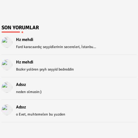
SON YORUMLAR
Hz mehdi
Fard karacaardıç seyyidlerinin secereleri, İstanbu...
Hz mehdi
Bozkır yolören şeyh seyyid bedreddin
Adsız
neden olmasin:)
Adsız
o Evet, muhtemelen bu yuzden