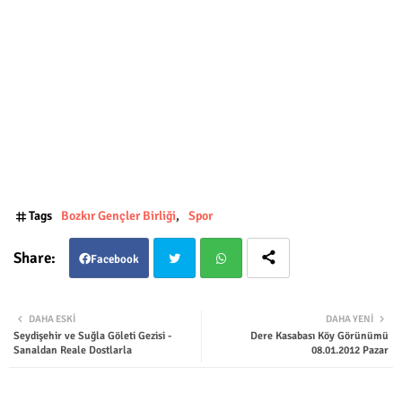
Tags
Bozkır Gençler Birliği
Spor
Facebook
Twit
Wha
DAHA ESKI
DAHA YENI
Seydişehir ve Suğla Göleti Gezisi -
Dere Kasabası Köy Görünümü
ter
tsap
Sanaldan Reale Dostlarla
08.01.2012 Pazar
p