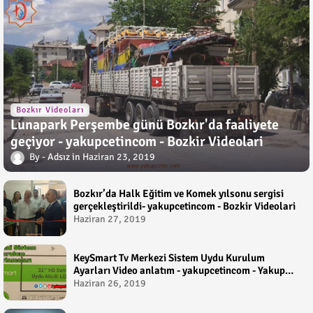
Bozkır Videoları
Lunapark Perşembe günü Bozkır'da faaliyete
geçiyor - yakupcetincom - Bozkir Videolari
Adsız
Haziran 23, 2019
Bozkır’da Halk Eğitim ve Komek yılsonu sergisi
gerçekleştirildi- yakupcetincom - Bozkir Videolari
Haziran 27, 2019
KeySmart Tv Merkezi Sistem Uydu Kurulum
Ayarları Video anlatım - yakupcetincom - Yakup
Çetin
Haziran 26, 2019