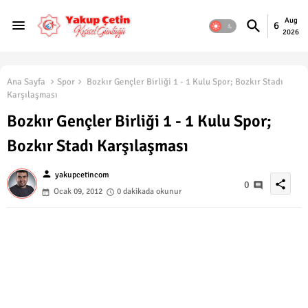
Aug
6
2026
Ana Sayfa
Spor
Bozkır Gençler Birliği 1 - 1 Kulu Spor; Bozkır Stadı
Karşılaşması
Bozkır Gençler Birliği 1 - 1 Kulu Spor;
Bozkır Stadı Karşılaşması
person
yakupcetincom
share
0
Ocak 09, 2012
0 dakikada okunur