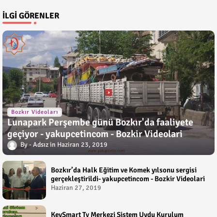
İLGI GÖRENLER
Bozkır Videoları
Lunapark Perşembe günü Bozkır'da faaliyete
geçiyor - yakupcetincom - Bozkir Videolari
Adsız
Haziran 23, 2019
Bozkır’da Halk Eğitim ve Komek yılsonu sergisi
gerçekleştirildi- yakupcetincom - Bozkir Videolari
Haziran 27, 2019
KeySmart Tv Merkezi Sistem Uydu Kurulum