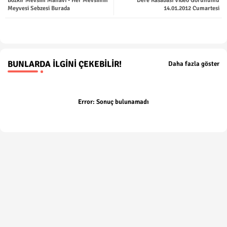
Bozkır Mevsim Manavı - Her Mevsimin
Dere Kasabası Video Görünümü
ter
tsap
Meyvesi Sebzesi Burada
14.01.2012 Cumartesi
p
BUNLARDA İLGINI ÇEKEBILIR!
Daha fazla göster
Error:
Sonuç bulunamadı