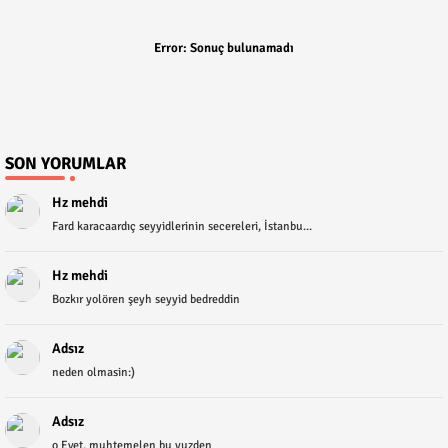
Error:
Sonuç bulunamadı
SON YORUMLAR
Hz mehdi
Fard karacaardıç seyyidlerinin secereleri, İstanbu...
Hz mehdi
Bozkır yolören şeyh seyyid bedreddin
Adsız
neden olmasin:)
Adsız
o Evet, muhtemelen bu yuzden