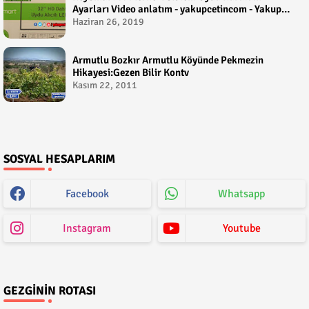
Ayarları Video anlatım - yakupcetincom - Yakup
Çetin
Haziran 26, 2019
Armutlu Bozkır Armutlu Köyünde Pekmezin
Hikayesi:Gezen Bilir Kontv
Kasım 22, 2011
SOSYAL HESAPLARIM
Facebook
Whatsapp
Instagram
Youtube
GEZGININ ROTASI