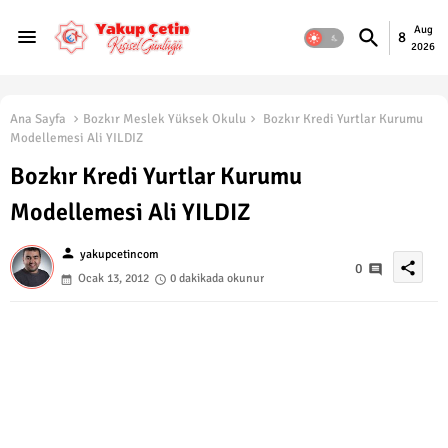
Aug
8
2026
Ana Sayfa
Bozkır Meslek Yüksek Okulu
Bozkır Kredi Yurtlar Kurumu
Modellemesi Ali YILDIZ
Bozkır Kredi Yurtlar Kurumu
Modellemesi Ali YILDIZ
person
yakupcetincom
share
0
Ocak 13, 2012
0 dakikada okunur