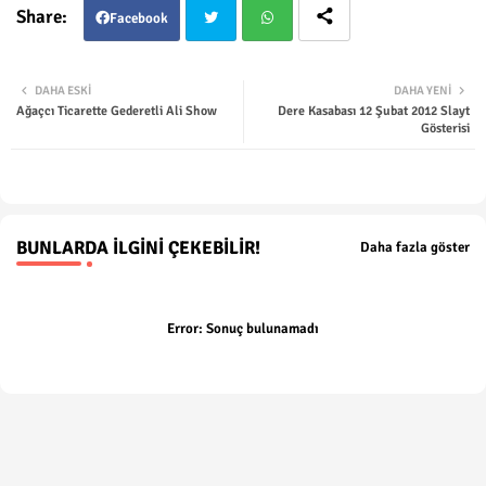
Facebook
Twit
Wha
DAHA ESKI
DAHA YENI
Ağaçcı Ticarette Gederetli Ali Show
Dere Kasabası 12 Şubat 2012 Slayt
ter
tsap
Gösterisi
p
BUNLARDA İLGINI ÇEKEBILIR!
Daha fazla göster
Error:
Sonuç bulunamadı