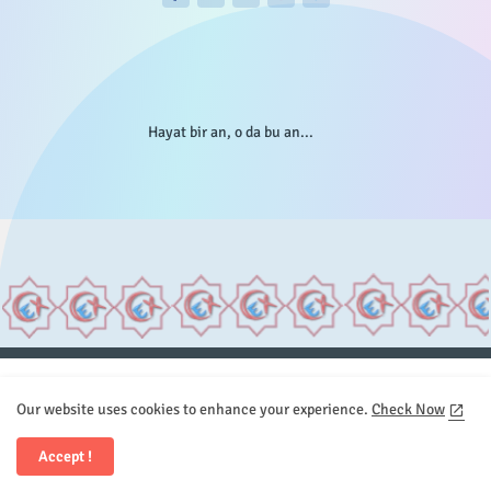
Hayat bir an, o da bu an...
Anasayfa
Hakkımızda
Gizlilik Telif
İstatistikler
Our website uses cookies to enhance your experience.
Check Now
Sitemap
İletişim
Accept !
All Right Reserved Copyright © Element.X