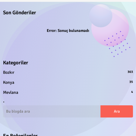
Son Gönderiler
Error:
Sonuç bulunamadı
Kategoriler
Bozkır
363
Konya
35
Mevlana
4
.
En Beğenilenler