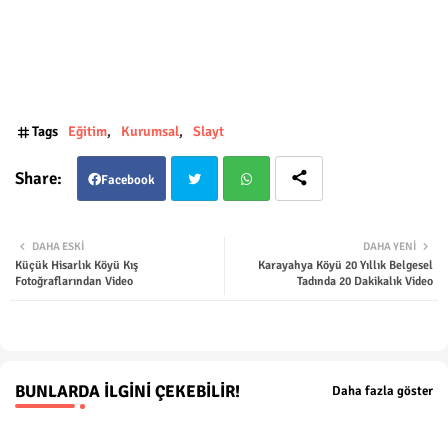
Tags
Eğitim
Kurumsal
Slayt
Facebook
Twit
Wha
DAHA ESKI
DAHA YENI
Küçük Hisarlık Köyü Kış
Karayahya Köyü 20 Yıllık Belgesel
ter
tsap
Fotoğraflarından Video
Tadında 20 Dakikalık Video
p
BUNLARDA İLGINI ÇEKEBILIR!
Daha fazla göster