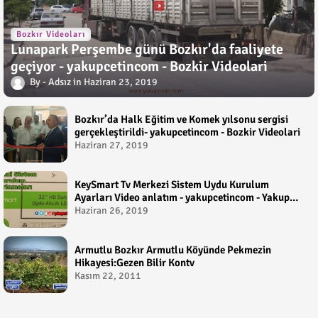
Bozkır Videoları
Lunapark Perşembe günü Bozkır'da faaliyete
geçiyor - yakupcetincom - Bozkir Videolari
Adsız
Haziran 23, 2019
Bozkır’da Halk Eğitim ve Komek yılsonu sergisi
gerçekleştirildi- yakupcetincom - Bozkir Videolari
Haziran 27, 2019
KeySmart Tv Merkezi Sistem Uydu Kurulum
Ayarları Video anlatım - yakupcetincom - Yakup
Çetin
Haziran 26, 2019
Armutlu Bozkır Armutlu Köyünde Pekmezin
Hikayesi:Gezen Bilir Kontv
Kasım 22, 2011