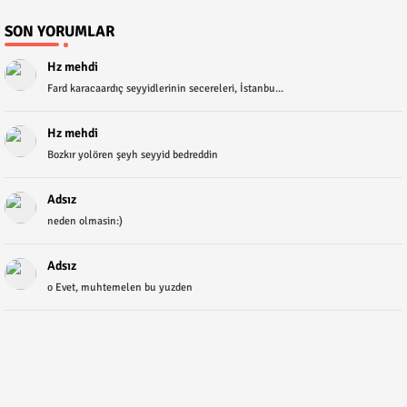
SON YORUMLAR
Hz mehdi
Fard karacaardıç seyyidlerinin secereleri, İstanbu...
Hz mehdi
Bozkır yolören şeyh seyyid bedreddin
Adsız
neden olmasin:)
Adsız
o Evet, muhtemelen bu yuzden