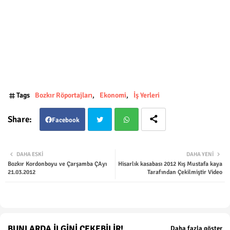
Tags
Bozkır Röportajları
Ekonomi
İş Yerleri
Facebook
Twit
Wha
DAHA ESKI
DAHA YENI
Bozkır Kordonboyu ve Çarşamba ÇAyı
Hisarlık kasabası 2012 Kış Mustafa kaya
ter
tsap
21.03.2012
Tarafından Çekilmiştir Video
p
BUNLARDA İLGINI ÇEKEBILIR!
Daha fazla göster