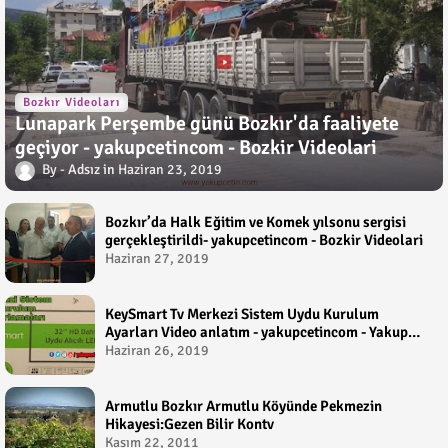
Bozkır Videoları
Lunapark Perşembe günü Bozkır'da faaliyete
geçiyor - yakupcetincom - Bozkir Videolari
Adsız
Haziran 23, 2019
Bozkır’da Halk Eğitim ve Komek yılsonu sergisi
gerçekleştirildi- yakupcetincom - Bozkir Videolari
Haziran 27, 2019
KeySmart Tv Merkezi Sistem Uydu Kurulum
Ayarları Video anlatım - yakupcetincom - Yakup
Çetin
Haziran 26, 2019
Armutlu Bozkır Armutlu Köyünde Pekmezin
Hikayesi:Gezen Bilir Kontv
Kasım 22, 2011