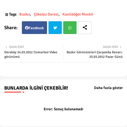
Tags
Bozkır
Çökelez Deresi
Kanlıböğet Mevkii
Facebook
Twit
Wha
DAHA ESKI
DAHA YENI
Dereköy 24.03.2012 Cumartesi Video
Bozkır Görünümleri Çarşamba Kenarı-
ter
tsap
görünümü
25.03.2012 Pazar Günü
p
BUNLARDA İLGINI ÇEKEBILIR!
Daha fazla göster
Error:
Sonuç bulunamadı