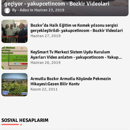
geçiyor - yakupcetincom - Bozkir Videolari
Adsız
Haziran 23, 2019
Bozkır’da Halk Eğitim ve Komek yılsonu sergisi
gerçekleştirildi- yakupcetincom - Bozkir Videolari
Haziran 27, 2019
KeySmart Tv Merkezi Sistem Uydu Kurulum
Ayarları Video anlatım - yakupcetincom - Yakup
Çetin
Haziran 26, 2019
Armutlu Bozkır Armutlu Köyünde Pekmezin
Hikayesi:Gezen Bilir Kontv
Kasım 22, 2011
SOSYAL HESAPLARIM