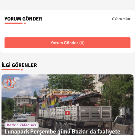
YORUM GÖNDER
0Yorumlar
Yorum Gönder (0)
İLGI GÖRENLER
Bozkır Videoları
Lunapark Perşembe günü Bozkır'da faaliyete