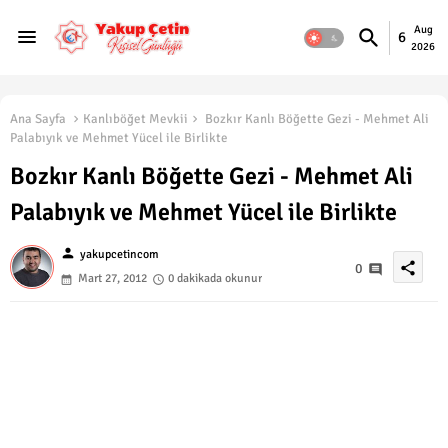
Aug
6
2026
Ana Sayfa
Kanlıböğet Mevkii
Bozkır Kanlı Böğette Gezi - Mehmet Ali
Palabıyık ve Mehmet Yücel ile Birlikte
Bozkır Kanlı Böğette Gezi - Mehmet Ali
Palabıyık ve Mehmet Yücel ile Birlikte
person
yakupcetincom
share
0
Mart 27, 2012
0 dakikada okunur