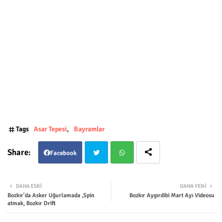
Tags
Asar Tepesi
Bayramlar
Facebook
Twit
Wha
DAHA ESKI
DAHA YENI
Bozkır'da Asker Uğurlamada ,Spin
Bozkır Aygırdibi Mart Ayı Videosu
ter
tsap
atmak, Bozkır Drift
p