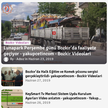
Bozkır Videoları
Lunapark Perşembe günü Bozkır'da faaliyete
geçiyor - yakupcetincom - Bozkir Videolari
Adsız
Haziran 23, 2019
Bozkır’da Halk Eğitim ve Komek yılsonu sergisi
gerçekleştirildi- yakupcetincom - Bozkir Videolari
Haziran 27, 2019
KeySmart Tv Merkezi Sistem Uydu Kurulum
Ayarları Video anlatım - yakupcetincom - Yakup
Çetin
Haziran 26, 2019