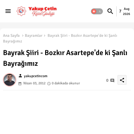
Aug
7
2026
Ana Sayfa
Bayramlar
Bayrak Şiiri - Bozkır Asartepe'de ki Şanlı
Bayrağımız
Bayrak Şiiri - Bozkır Asartepe'de ki Şanlı
Bayrağımız
person
yakupcetincom
share
0
Nisan 03, 2012
0 dakikada okunur