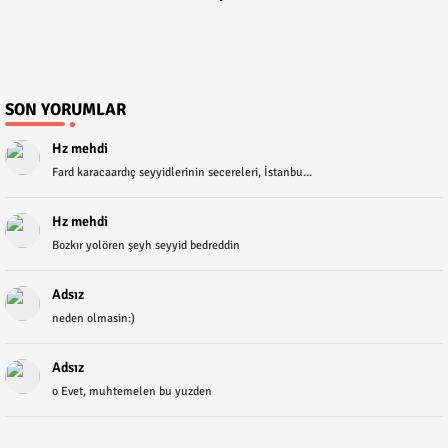
SON YORUMLAR
Hz mehdi
Fard karacaardıç seyyidlerinin secereleri, İstanbu...
Hz mehdi
Bozkır yolören şeyh seyyid bedreddin
Adsız
neden olmasin:)
Adsız
o Evet, muhtemelen bu yuzden