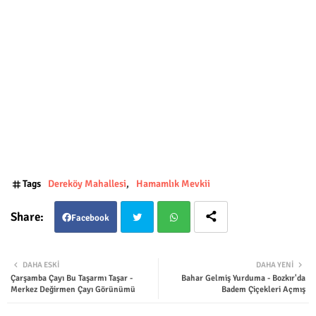
Tags
Dereköy Mahallesi
Hamamlık Mevkii
Facebook
Twit
Wha
DAHA ESKI
DAHA YENI
Çarşamba Çayı Bu Taşarmı Taşar -
Bahar Gelmiş Yurduma - Bozkır'da
ter
tsap
Merkez Değirmen Çayı Görünümü
Badem Çiçekleri Açmış
p