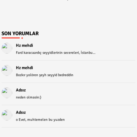
SON YORUMLAR
Hz mehdi
Fard karacaardıç seyyidlerinin secereleri, İstanbu...
Hz mehdi
Bozkır yolören şeyh seyyid bedreddin
Adsız
neden olmasin:)
Adsız
o Evet, muhtemelen bu yuzden