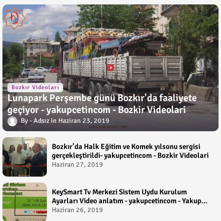
Bozkır Videoları
Lunapark Perşembe günü Bozkır'da faaliyete
geçiyor - yakupcetincom - Bozkir Videolari
Adsız
Haziran 23, 2019
Bozkır’da Halk Eğitim ve Komek yılsonu sergisi
gerçekleştirildi- yakupcetincom - Bozkir Videolari
Haziran 27, 2019
KeySmart Tv Merkezi Sistem Uydu Kurulum
Ayarları Video anlatım - yakupcetincom - Yakup
Çetin
Haziran 26, 2019