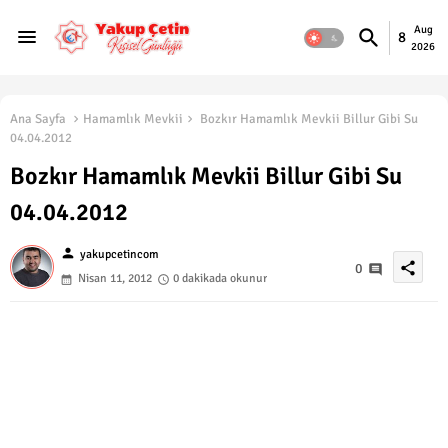
Aug
8
2026
Ana Sayfa
Hamamlık Mevkii
Bozkır Hamamlık Mevkii Billur Gibi Su
04.04.2012
Bozkır Hamamlık Mevkii Billur Gibi Su
04.04.2012
person
yakupcetincom
share
0
Nisan 11, 2012
0 dakikada okunur