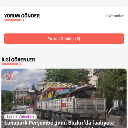
YORUM GÖNDER
0Yorumlar
Yorum Gönder (0)
İLGI GÖRENLER
Bozkır Videoları
Lunapark Perşembe günü Bozkır'da faaliyete