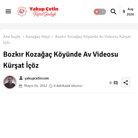
Aug
9
2026
Ana Sayfa
Kozağaç Köyü
Bozkır Kozağaç Köyünde Av Videosu Kürşat
İçöz
Bozkır Kozağaç Köyünde Av Videosu
Kürşat İçöz
person
yakupcetincom
share
0
Mayıs 01, 2012
0 dakikada okunur