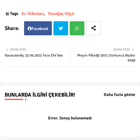
Tags
Av Videoları
Kozağaç Köyü
Facebook
Twit
Wha
DAHA ESKI
DAHA YENI
Karacaardıç 22.04.2012 İnce Efe'den
Meyre Pikniği 2011 Sorkunca Bozkır
ter
tsap
Ekibi
p
BUNLARDA İLGINI ÇEKEBILIR!
Daha fazla göster
Error:
Sonuç bulunamadı