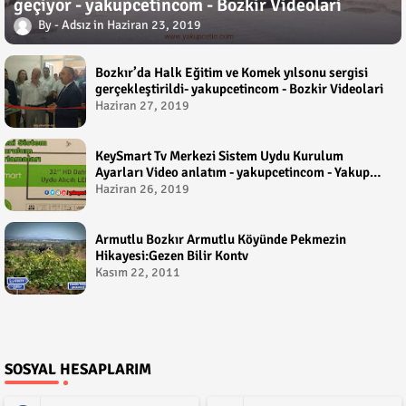
geçiyor - yakupcetincom - Bozkir Videolari
Adsız
Haziran 23, 2019
Bozkır’da Halk Eğitim ve Komek yılsonu sergisi
gerçekleştirildi- yakupcetincom - Bozkir Videolari
Haziran 27, 2019
KeySmart Tv Merkezi Sistem Uydu Kurulum
Ayarları Video anlatım - yakupcetincom - Yakup
Çetin
Haziran 26, 2019
Armutlu Bozkır Armutlu Köyünde Pekmezin
Hikayesi:Gezen Bilir Kontv
Kasım 22, 2011
SOSYAL HESAPLARIM