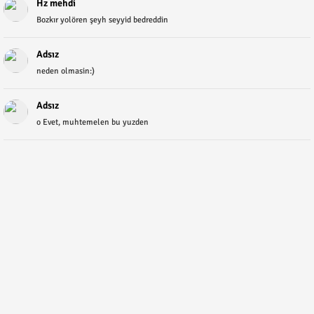
Hz mehdi
Bozkır yolören şeyh seyyid bedreddin
Adsız
neden olmasin:)
Adsız
o Evet, muhtemelen bu yuzden