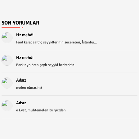
SON YORUMLAR
Hz mehdi
Fard karacaardıç seyyidlerinin secereleri, İstanbu...
Hz mehdi
Bozkır yolören şeyh seyyid bedreddin
Adsız
neden olmasin:)
Adsız
o Evet, muhtemelen bu yuzden