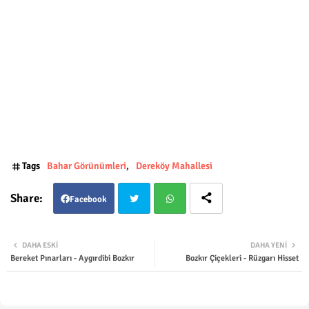
Tags
Bahar Görünümleri
Dereköy Mahallesi
Facebook
Twit
Wha
DAHA ESKI
DAHA YENI
Bereket Pınarları - Aygırdibi Bozkır
Bozkır Çiçekleri - Rüzgarı Hisset
ter
tsap
p