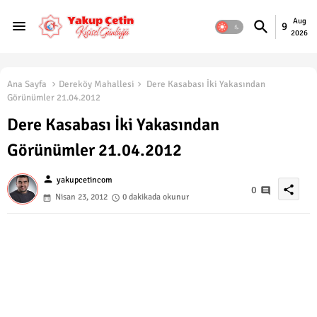
Aug
9
2026
Ana Sayfa
Dereköy Mahallesi
Dere Kasabası İki Yakasından
Görünümler 21.04.2012
Dere Kasabası İki Yakasından
Görünümler 21.04.2012
person
yakupcetincom
share
0
Nisan 23, 2012
0 dakikada okunur