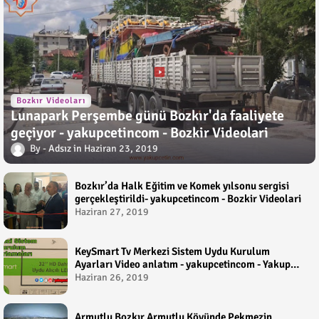
Bozkır Videoları
Lunapark Perşembe günü Bozkır'da faaliyete
geçiyor - yakupcetincom - Bozkir Videolari
Adsız
Haziran 23, 2019
Bozkır’da Halk Eğitim ve Komek yılsonu sergisi
gerçekleştirildi- yakupcetincom - Bozkir Videolari
Haziran 27, 2019
KeySmart Tv Merkezi Sistem Uydu Kurulum
Ayarları Video anlatım - yakupcetincom - Yakup
Çetin
Haziran 26, 2019
Armutlu Bozkır Armutlu Köyünde Pekmezin