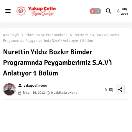
Aug
8
2026
Ana Sayfa
Etkinliler ve Programlar
Nurettin Yıldız Bozkır Bimder
Programında Peygamberimiz S.A.V'i Anlatıyor 1 Bölüm
Nurettin Yıldız Bozkır Bimder
Programında Peygamberimiz S.A.V'i
Anlatıyor 1 Bölüm
person
yakupcetincom
share
0
Nisan 16, 2012
0 dakikada okunur