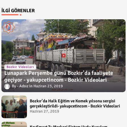
İLGI GÖRENLER
Bozkır Videoları
Lunapark Perşembe günü Bozkır'da faaliyete
geçiyor - yakupcetincom - Bozkir Videolari
Adsız
Haziran 23, 2019
Bozkır’da Halk Eğitim ve Komek yılsonu sergisi
gerçekleştirildi- yakupcetincom - Bozkir Videolari
Haziran 27, 2019
KeySmart Tv Merkezi Sistem Uydu Kurulum