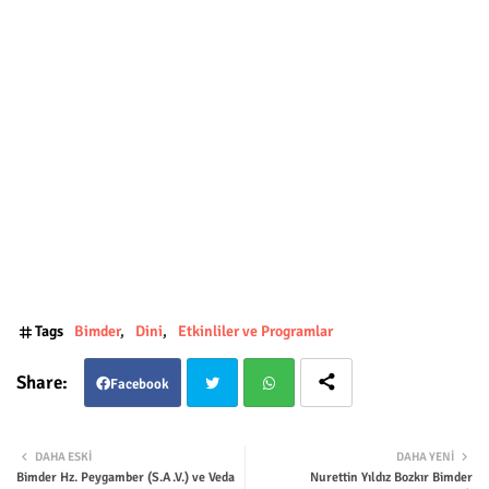
Tags
Bimder
Dini
Etkinliler ve Programlar
Facebook
Twit
Wha
DAHA ESKI
DAHA YENI
Bimder Hz. Peygamber (S.A.V.) ve Veda
Nurettin Yıldız Bozkır Bimder
ter
tsap