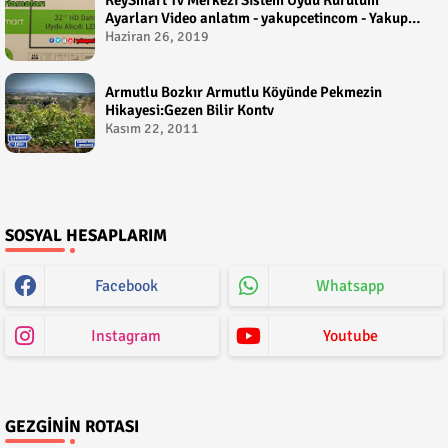
Ayarları Video anlatım - yakupcetincom - Yakup
Çetin
Haziran 26, 2019
Armutlu Bozkır Armutlu Köyünde Pekmezin
Hikayesi:Gezen Bilir Kontv
Kasım 22, 2011
SOSYAL HESAPLARIM
Facebook
Whatsapp
Instagram
Youtube
GEZGININ ROTASI