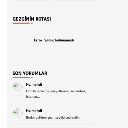
GEZGININ ROTASI
Error:
Sonuç bulunamadı
SON YORUMLAR
Hz mehdi
Fard karacaardıç seyyidlerinin secereleri,
İstanbu...
Hz mehdi
Bozkır yolören şeyh seyyid bedreddin