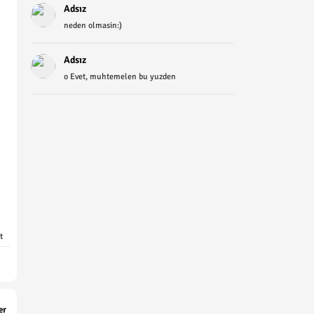
Adsız
neden olmasin:)
Adsız
o Evet, muhtemelen bu yuzden
t
er