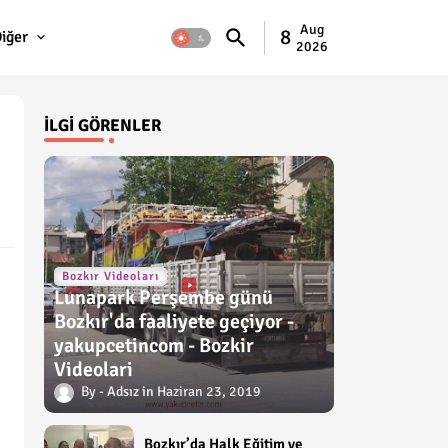
Aug
8
iğer
2026
İLGI GÖRENLER
Bozkır Videoları
Lunapark Perşembe günü
Bozkır'da faaliyete geçiyor -
yakupcetincom - Bozkir
Videolari
Adsız
Haziran 23, 2019
Bozkır’da Halk Eğitim ve