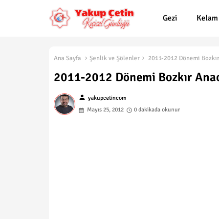
Gezi
Kelam
Ana Sayfa
Şenlik ve Şölenler
2011-2012 Dönemi Bozkır 
2011-2012 Dönemi Bozkır Anaok
person
yakupcetincom
Mayıs 25, 2012
0 dakikada okunur