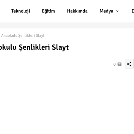
Teknoloji
Eğitim
Hakkımda
Medya
D
Anaokulu Şenlikleri Slayt
ulu Şenlikleri Slayt
share
0