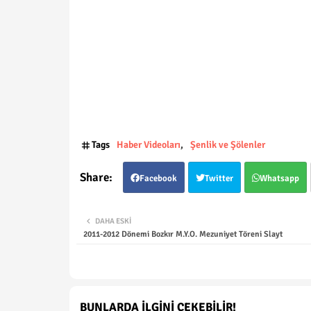
Tags
Haber Videoları
Şenlik ve Şölenler
Facebook
Twitter
Whatsapp
DAHA ESKI
2011-2012 Dönemi Bozkır M.Y.O. Mezuniyet Töreni Slayt
BUNLARDA İLGINI ÇEKEBILIR!