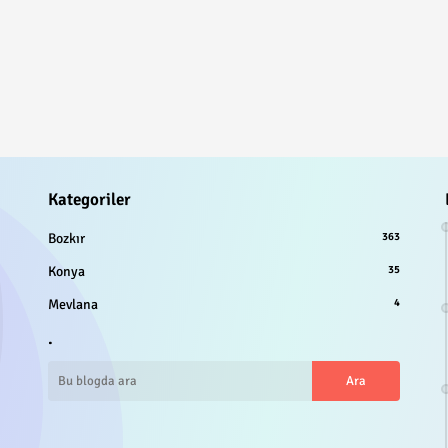
Kategoriler
Bozkır
363
Konya
35
Mevlana
4
.