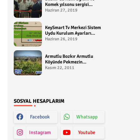
Komek yılsonu sergisi
gerçekleştirildi-
Haziran 27, 2019
yakupcetincom - Bozkir
Videolari
KeySmart Tv Merkezi Sistem
Uydu Kurulum Ayarları
Video anlatım -
Haziran 26, 2019
yakupcetincom - Yakup
Çetin
Armutlu Bozkır Armutlu
Köyünde Pekmezin
Hikayesi:Gezen Bilir Kontv
Kasım 22, 2011
SOSYAL HESAPLARIM
Facebook
Whatsapp
Instagram
Youtube