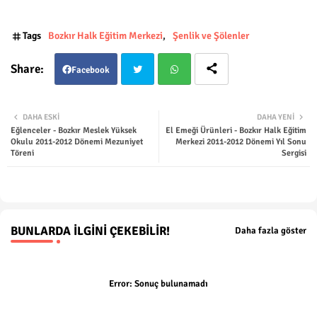
Tags
Bozkır Halk Eğitim Merkezi
Şenlik ve Şölenler
Facebook
Twit
Wha
DAHA ESKI
DAHA YENI
Eğlenceler - Bozkır Meslek Yüksek
El Emeği Ürünleri - Bozkır Halk Eğitim
ter
tsap
Okulu 2011-2012 Dönemi Mezuniyet
Merkezi 2011-2012 Dönemi Yıl Sonu
Töreni
Sergisi
p
BUNLARDA İLGINI ÇEKEBILIR!
Daha fazla göster
Error:
Sonuç bulunamadı