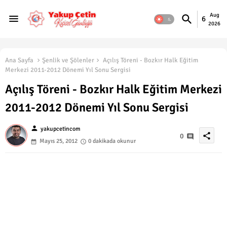
Aug
6
2026
Ana Sayfa
Şenlik ve Şölenler
Açılış Töreni - Bozkır Halk Eğitim
Merkezi 2011-2012 Dönemi Yıl Sonu Sergisi
Açılış Töreni - Bozkır Halk Eğitim Merkezi
2011-2012 Dönemi Yıl Sonu Sergisi
person
yakupcetincom
share
0
Mayıs 25, 2012
0 dakikada okunur