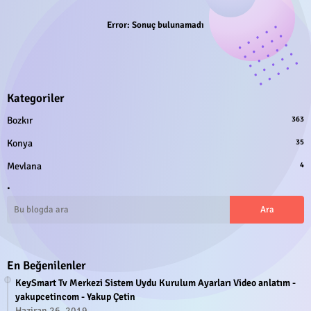
Error:
Sonuç bulunamadı
Kategoriler
Bozkır
363
Konya
35
Mevlana
4
.
En Beğenilenler
KeySmart Tv Merkezi Sistem Uydu Kurulum Ayarları Video anlatım -
yakupcetincom - Yakup Çetin
Haziran 26, 2019