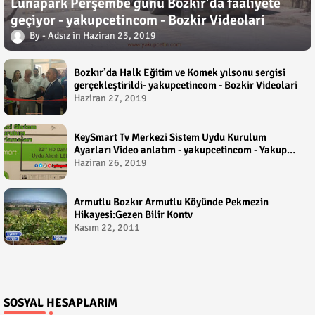
Lunapark Perşembe günü Bozkır'da faaliyete
geçiyor - yakupcetincom - Bozkir Videolari
Adsız
Haziran 23, 2019
Bozkır’da Halk Eğitim ve Komek yılsonu sergisi
gerçekleştirildi- yakupcetincom - Bozkir Videolari
Haziran 27, 2019
KeySmart Tv Merkezi Sistem Uydu Kurulum
Ayarları Video anlatım - yakupcetincom - Yakup
Çetin
Haziran 26, 2019
Armutlu Bozkır Armutlu Köyünde Pekmezin
Hikayesi:Gezen Bilir Kontv
Kasım 22, 2011
SOSYAL HESAPLARIM