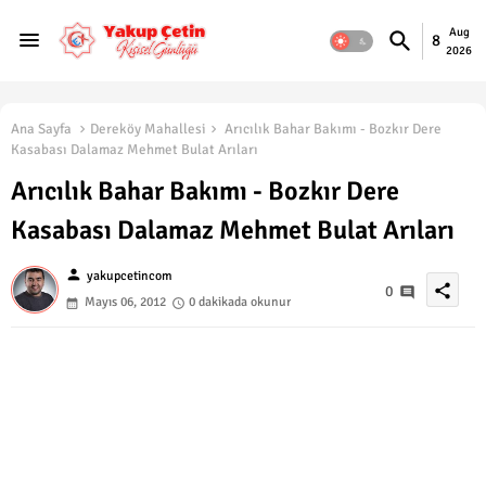
Aug
8
2026
Ana Sayfa
Dereköy Mahallesi
Arıcılık Bahar Bakımı - Bozkır Dere
Kasabası Dalamaz Mehmet Bulat Arıları
Arıcılık Bahar Bakımı - Bozkır Dere
Kasabası Dalamaz Mehmet Bulat Arıları
person
yakupcetincom
share
0
Mayıs 06, 2012
0 dakikada okunur