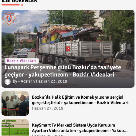
İLGI GÖRENLER
Bozkır Videoları
Lunapark Perşembe günü Bozkır'da faaliyete
geçiyor - yakupcetincom - Bozkir Videolari
Adsız
Haziran 23, 2019
Bozkır’da Halk Eğitim ve Komek yılsonu sergisi
gerçekleştirildi- yakupcetincom - Bozkir Videolari
Haziran 27, 2019
KeySmart Tv Merkezi Sistem Uydu Kurulum
Ayarları Video anlatım - yakupcetincom - Yakup
Çetin