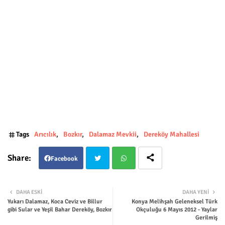
Tags
Arıcılık
Bozkır
Dalamaz Mevkii
Dereköy Mahallesi
Facebook
Twit
Wha
DAHA ESKI
DAHA YENI
Yukarı Dalamaz, Koca Ceviz ve Billur
Konya Melihşah Geleneksel Türk
ter
tsap
gibi Sular ve Yeşil Bahar Dereköy, Bozkır
Okçuluğu 6 Mayıs 2012 - Yaylar
Gerilmiş