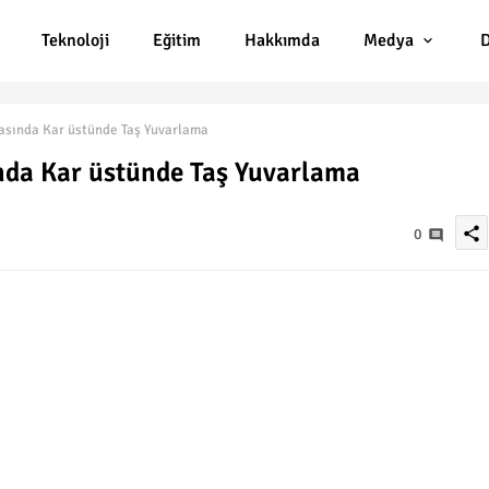
Teknoloji
Eğitim
Hakkımda
Medya
D
asında Kar üstünde Taş Yuvarlama
nda Kar üstünde Taş Yuvarlama
share
0