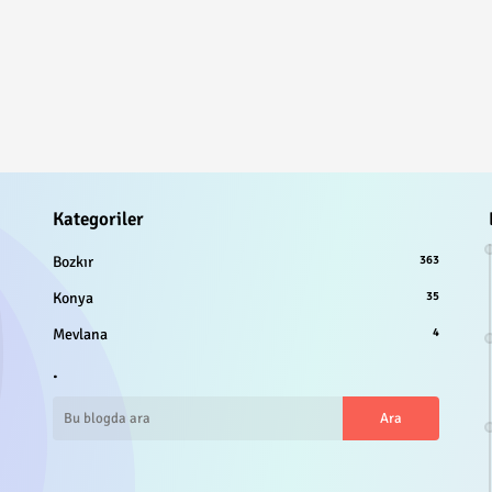
Kategoriler
Bozkır
363
Konya
35
Mevlana
4
.