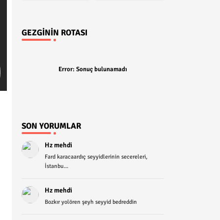
GEZGININ ROTASI
Error:
Sonuç bulunamadı
SON YORUMLAR
Hz mehdi
Fard karacaardıç seyyidlerinin secereleri,
İstanbu...
Hz mehdi
Bozkır yolören şeyh seyyid bedreddin