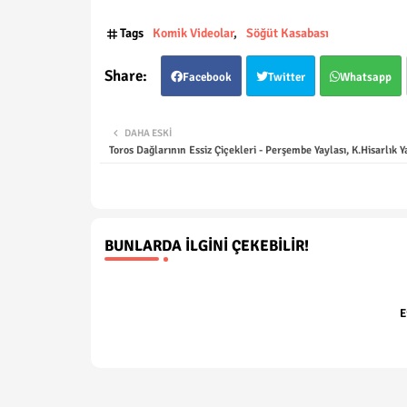
Tags
Komik Videolar
Söğüt Kasabası
Facebook
Twitter
Whatsapp
DAHA ESKI
Toros Dağlarının Essiz Çiçekleri - Perşembe Yaylası, K.Hisarlık Y
BUNLARDA İLGINI ÇEKEBILIR!
E