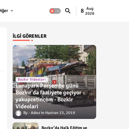
Aug
8
iğer
2026
İLGI GÖRENLER
Bozkır Videoları
Lunapark Perşembe günü
Bozkır'da faaliyete geçiyor -
yakupcetincom - Bozkir
Videolari
Adsız
Haziran 23, 2019
Bozkır’da Halk Eğitim ve