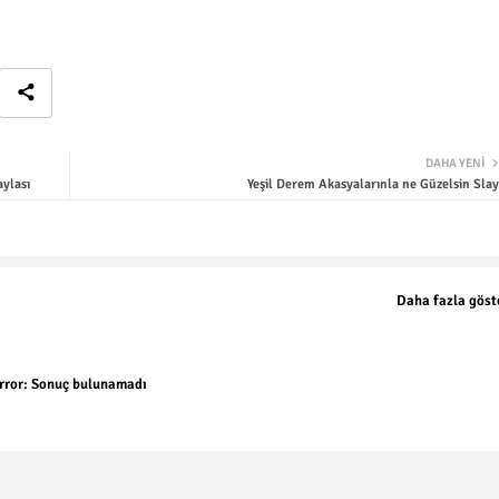
DAHA YENI
aylası
Yeşil Derem Akasyalarınla ne Güzelsin Slay
Daha fazla göst
rror:
Sonuç bulunamadı