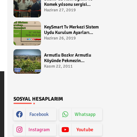
Komek yılsonu sergisi
gerçekleştirildi-
Haziran 27, 2019
yakupcetincom - Bozkir
Videolari
KeySmart Tv Merkezi Sistem
Uydu Kurulum Ayarları
Video anlatım -
Haziran 26, 2019
yakupcetincom - Yakup
Çetin
Armutlu Bozkır Armutlu
Köyünde Pekmezin
Hikayesi:Gezen Bilir Kontv
Kasım 22, 2011
SOSYAL HESAPLARIM
Facebook
Whatsapp
Instagram
Youtube