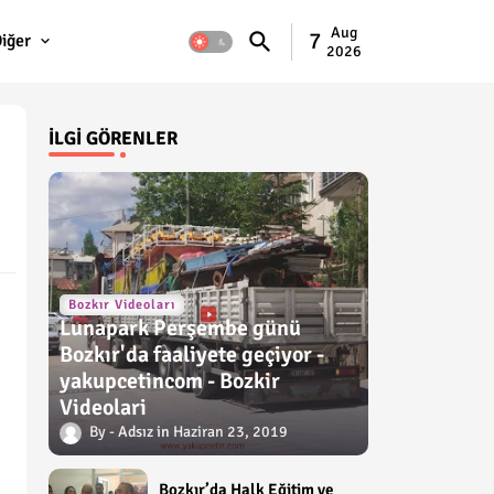
Aug
7
iğer
2026
İLGI GÖRENLER
Bozkır Videoları
Lunapark Perşembe günü
Bozkır'da faaliyete geçiyor -
yakupcetincom - Bozkir
Videolari
Adsız
Haziran 23, 2019
Bozkır’da Halk Eğitim ve