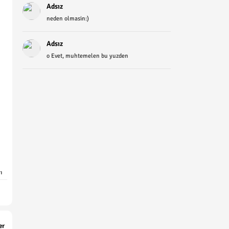
Adsız
neden olmasin:)
Adsız
o Evet, muhtemelen bu yuzden
ı
er