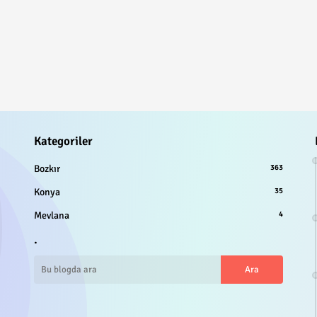
Kategoriler
Bozkır
363
Konya
35
Mevlana
4
.