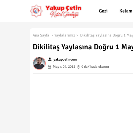
Gezi
Kelam
Ana Sayfa
Yaylalarımız
Dikilitaş Yaylasına Doğru 1 May
Dikilitaş Yaylasına Doğru 1 Ma
person
yakupcetincom
Mayıs 04, 2012
0 dakikada okunur