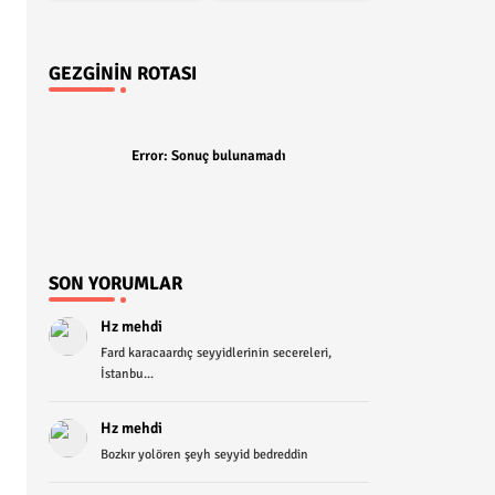
GEZGININ ROTASI
Error:
Sonuç bulunamadı
SON YORUMLAR
Hz mehdi
Fard karacaardıç seyyidlerinin secereleri,
İstanbu...
Hz mehdi
Bozkır yolören şeyh seyyid bedreddin