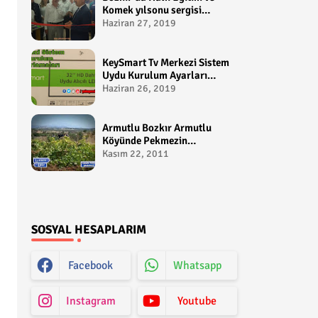
Komek yılsonu sergisi
gerçekleştirildi-
Haziran 27, 2019
yakupcetincom - Bozkir
Videolari
KeySmart Tv Merkezi Sistem
Uydu Kurulum Ayarları
Video anlatım -
Haziran 26, 2019
yakupcetincom - Yakup
Çetin
Armutlu Bozkır Armutlu
Köyünde Pekmezin
Hikayesi:Gezen Bilir Kontv
Kasım 22, 2011
SOSYAL HESAPLARIM
Facebook
Whatsapp
Instagram
Youtube