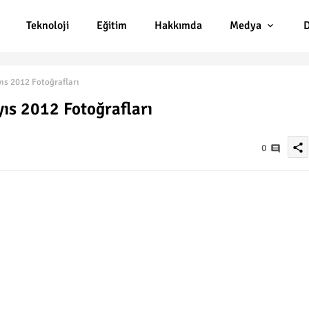
Teknoloji
Eğitim
Hakkımda
Medya
D
ıs 2012 Fotoğrafları
yıs 2012 Fotoğrafları
share
0