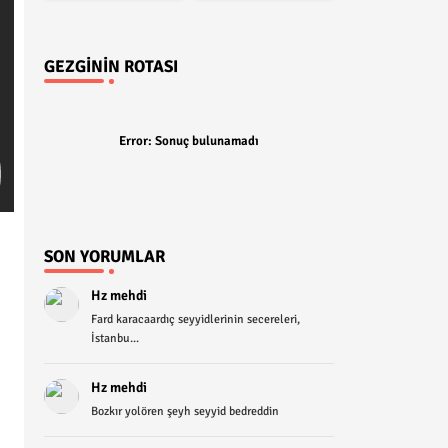
GEZGININ ROTASI
Error:
Sonuç bulunamadı
SON YORUMLAR
Hz mehdi
Fard karacaardıç seyyidlerinin secereleri,
İstanbu...
Hz mehdi
Bozkır yolören şeyh seyyid bedreddin