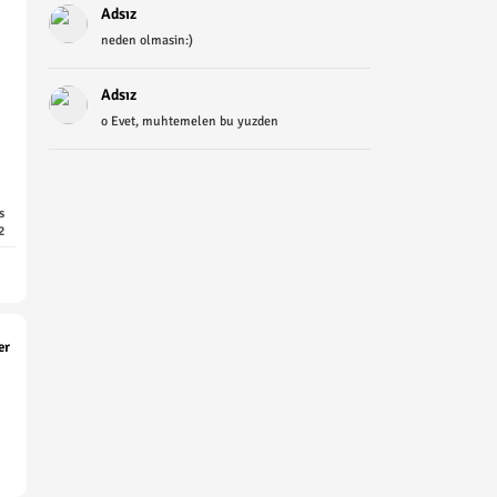
Adsız
neden olmasin:)
Adsız
o Evet, muhtemelen bu yuzden
s
2
er