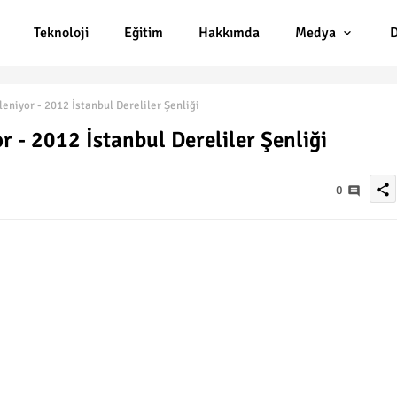
Teknoloji
Eğitim
Hakkımda
Medya
D
eniyor - 2012 İstanbul Dereliler Şenliği
r - 2012 İstanbul Dereliler Şenliği
share
0