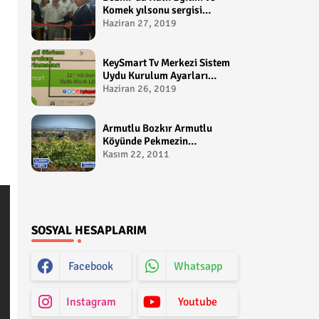
Komek yılsonu sergisi
gerçekleştirildi-
Haziran 27, 2019
yakupcetincom - Bozkir
Videolari
KeySmart Tv Merkezi Sistem
Uydu Kurulum Ayarları
Video anlatım -
Haziran 26, 2019
yakupcetincom - Yakup
Çetin
Armutlu Bozkır Armutlu
Köyünde Pekmezin
Hikayesi:Gezen Bilir Kontv
Kasım 22, 2011
SOSYAL HESAPLARIM
Facebook
Whatsapp
Instagram
Youtube