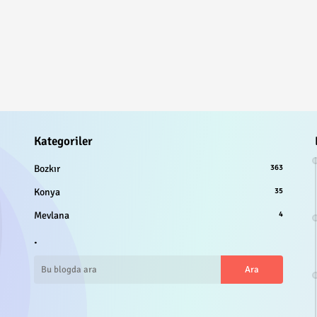
Kategoriler
Bozkır
363
Konya
35
Mevlana
4
.