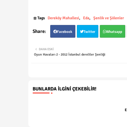
Tags
Dereköy Mahallesi
Eda
Şenlik ve Şölenler
Facebook
Twitter
Whatsapp
DAHA ESKI
Oyun Havaları 2 - 2012 İstanbul dereliler Şenliği
BUNLARDA İLGINI ÇEKEBILIR!
E