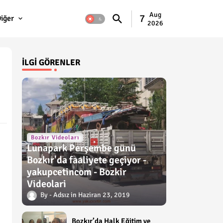
Aug
7
iğer
2026
İLGI GÖRENLER
Bozkır Videoları
Lunapark Perşembe günü
Bozkır'da faaliyete geçiyor -
yakupcetincom - Bozkir
Videolari
Adsız
Haziran 23, 2019
Bozkır’da Halk Eğitim ve