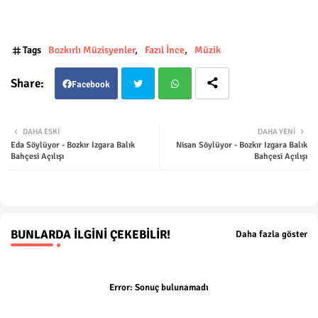
Tags
Bozkırlı Müzisyenler
Fazıl İnce
Müzik
Facebook
Twit
Wha
DAHA ESKI
DAHA YENI
Eda Söylüyor - Bozkır Izgara Balık
Nisan Söylüyor - Bozkır Izgara Balık
ter
tsap
Bahçesi Açılışı
Bahçesi Açılışı
p
BUNLARDA İLGINI ÇEKEBILIR!
Daha fazla göster
Error:
Sonuç bulunamadı