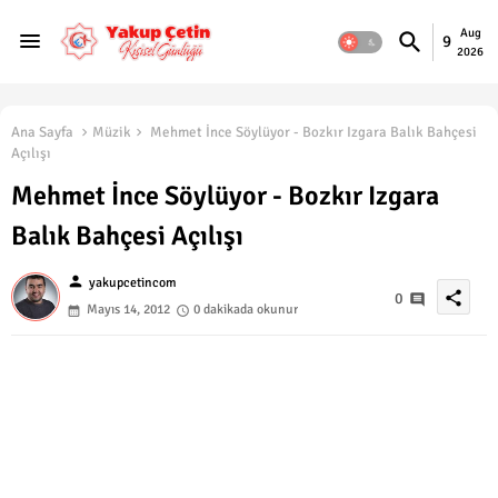
Aug
9
2026
Ana Sayfa
Müzik
Mehmet İnce Söylüyor - Bozkır Izgara Balık Bahçesi
Açılışı
Mehmet İnce Söylüyor - Bozkır Izgara
Balık Bahçesi Açılışı
person
yakupcetincom
share
0
Mayıs 14, 2012
0 dakikada okunur