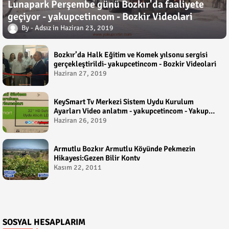
Lunapark Perşembe günü Bozkır'da faaliyete
geçiyor - yakupcetincom - Bozkir Videolari
Adsız
Haziran 23, 2019
Bozkır’da Halk Eğitim ve Komek yılsonu sergisi
gerçekleştirildi- yakupcetincom - Bozkir Videolari
Haziran 27, 2019
KeySmart Tv Merkezi Sistem Uydu Kurulum
Ayarları Video anlatım - yakupcetincom - Yakup
Çetin
Haziran 26, 2019
Armutlu Bozkır Armutlu Köyünde Pekmezin
Hikayesi:Gezen Bilir Kontv
Kasım 22, 2011
SOSYAL HESAPLARIM