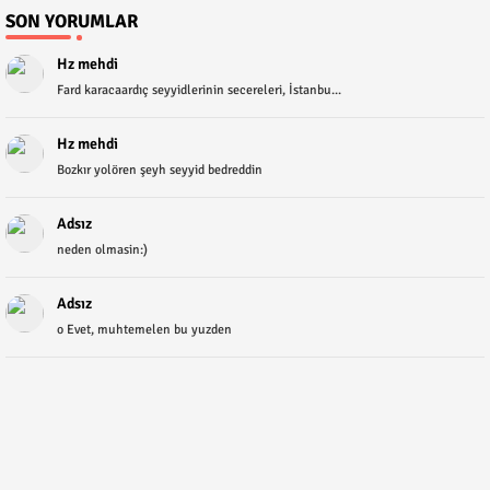
SON YORUMLAR
Hz mehdi
Fard karacaardıç seyyidlerinin secereleri, İstanbu...
Hz mehdi
Bozkır yolören şeyh seyyid bedreddin
Adsız
neden olmasin:)
Adsız
o Evet, muhtemelen bu yuzden