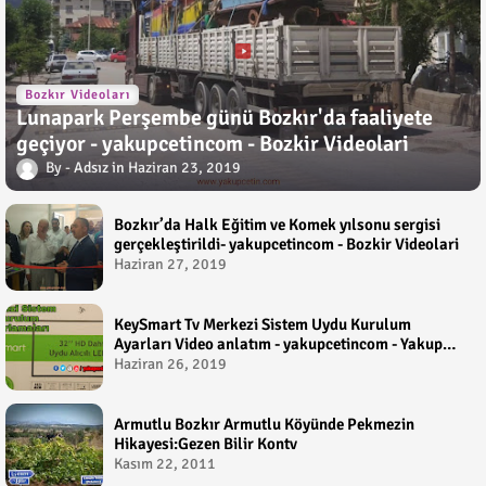
Bozkır Videoları
Lunapark Perşembe günü Bozkır'da faaliyete
geçiyor - yakupcetincom - Bozkir Videolari
Adsız
Haziran 23, 2019
Bozkır’da Halk Eğitim ve Komek yılsonu sergisi
gerçekleştirildi- yakupcetincom - Bozkir Videolari
Haziran 27, 2019
KeySmart Tv Merkezi Sistem Uydu Kurulum
Ayarları Video anlatım - yakupcetincom - Yakup
Çetin
Haziran 26, 2019
Armutlu Bozkır Armutlu Köyünde Pekmezin
Hikayesi:Gezen Bilir Kontv
Kasım 22, 2011