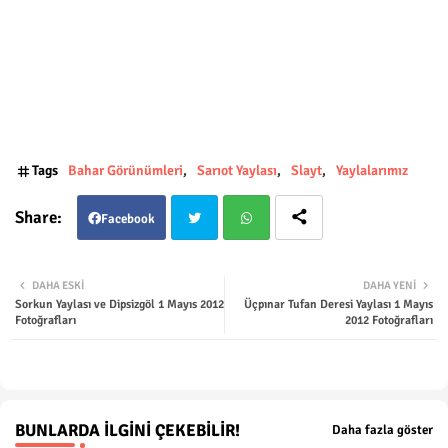
Tags
Bahar Görünümleri
Sarıot Yaylası
Slayt
Yaylalarımız
Facebook
Twit
Wha
DAHA ESKI
DAHA YENI
Sorkun Yaylası ve Dipsizgöl 1 Mayıs 2012
Üçpınar Tufan Deresi Yaylası 1 Mayıs
ter
tsap
Fotoğrafları
2012 Fotoğrafları
p
BUNLARDA İLGINI ÇEKEBILIR!
Daha fazla göster