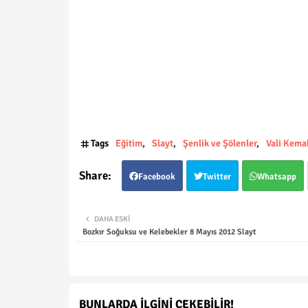
Tags
Eğitim
Slayt
Şenlik ve Şölenler
Vali Kemal
Facebook
Twitter
Whatsapp
DAHA ESKI
Bozkır Soğuksu ve Kelebekler 8 Mayıs 2012 Slayt
BUNLARDA İLGINI ÇEKEBILIR!