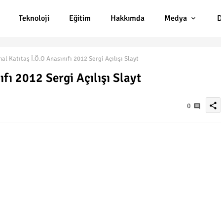
Teknoloji
Eğitim
Hakkımda
Medya
D
al Katıtaş İ.Ö.O Anasınıfı 2012 Sergi Açılışı Slayt
fı 2012 Sergi Açılışı Slayt
share
0