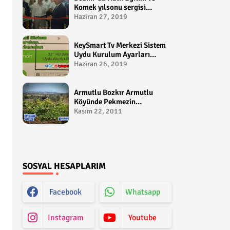
Komek yılsonu sergisi
gerçekleştirildi-
Haziran 27, 2019
yakupcetincom - Bozkir
Videolari
KeySmart Tv Merkezi Sistem
Uydu Kurulum Ayarları
Video anlatım -
Haziran 26, 2019
yakupcetincom - Yakup
Çetin
Armutlu Bozkır Armutlu
Köyünde Pekmezin
Hikayesi:Gezen Bilir Kontv
Kasım 22, 2011
SOSYAL HESAPLARIM
Facebook
Whatsapp
Instagram
Youtube