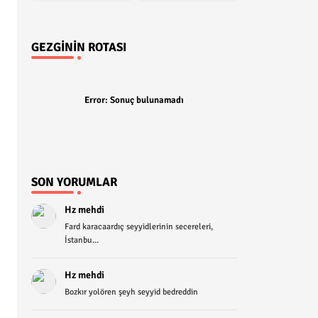
GEZGININ ROTASI
Error:
Sonuç bulunamadı
SON YORUMLAR
Hz mehdi
Fard karacaardıç seyyidlerinin secereleri,
İstanbu...
Hz mehdi
Bozkır yolören şeyh seyyid bedreddin