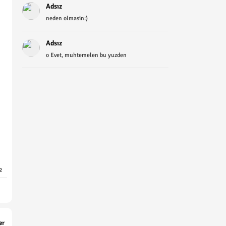
Adsız
neden olmasin:)
Adsız
o Evet, muhtemelen bu yuzden
2
er