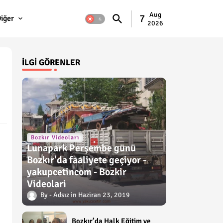
Aug
7
iğer
2026
İLGI GÖRENLER
Bozkır Videoları
Lunapark Perşembe günü
Bozkır'da faaliyete geçiyor -
yakupcetincom - Bozkir
Videolari
Adsız
Haziran 23, 2019
Bozkır’da Halk Eğitim ve