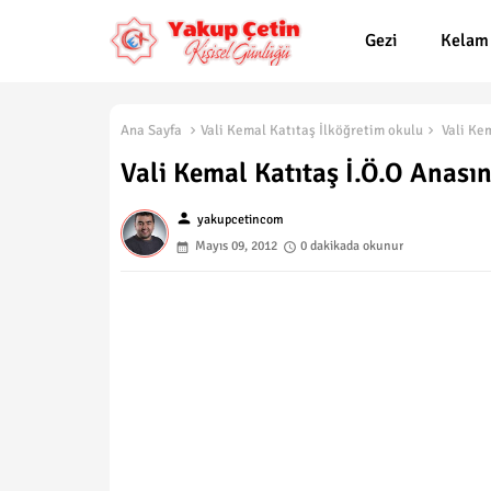
Gezi
Kelam
Ana Sayfa
Vali Kemal Katıtaş İlköğretim okulu
Vali Kem
Vali Kemal Katıtaş İ.Ö.O Anasını
person
yakupcetincom
Mayıs 09, 2012
0 dakikada okunur