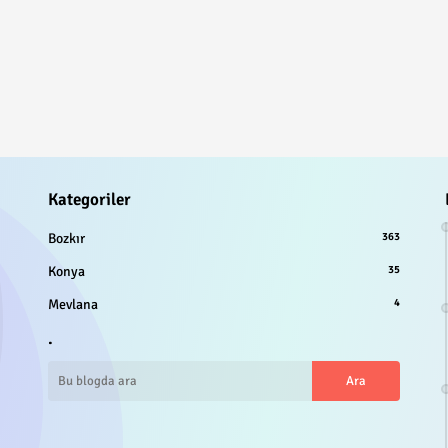
Kategoriler
Bozkır
363
Konya
35
Mevlana
4
.