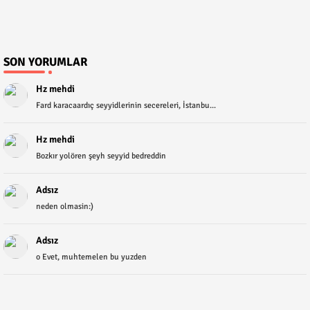
SON YORUMLAR
Hz mehdi
Fard karacaardıç seyyidlerinin secereleri, İstanbu...
Hz mehdi
Bozkır yolören şeyh seyyid bedreddin
Adsız
neden olmasin:)
Adsız
o Evet, muhtemelen bu yuzden