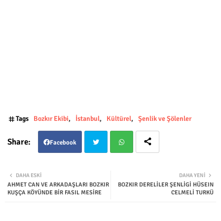
Tags
Bozkır Ekibi
İstanbul
Kültürel
Şenlik ve Şölenler
Facebook
Twit
Wha
DAHA ESKI
DAHA YENI
AHMET CAN VE ARKADAŞLARI BOZKIR
BOZKIR DERELİLER ŞENLİGİ HÜSEIN
ter
tsap
KUŞÇA KÖYÜNDE BİR FASIL MESİRE
CELMELİ TURKÜ
p