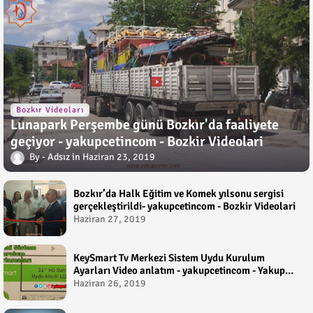
Bozkır Videoları
Lunapark Perşembe günü Bozkır'da faaliyete
geçiyor - yakupcetincom - Bozkir Videolari
Adsız
Haziran 23, 2019
Bozkır’da Halk Eğitim ve Komek yılsonu sergisi
gerçekleştirildi- yakupcetincom - Bozkir Videolari
Haziran 27, 2019
KeySmart Tv Merkezi Sistem Uydu Kurulum
Ayarları Video anlatım - yakupcetincom - Yakup
Çetin
Haziran 26, 2019