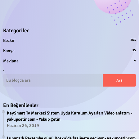
Kategoriler
Bozkır
363
Konya
35
Mevlana
4
.
En Beğenilenler
KeySmart Tv Merkezi Sistem Uydu Kurulum Ayarları Video anlatım -
yakupcetincom - Yakup Çetin
Haziran 26, 2019
Lunapark Perşembe günü Bozkır'da faaliyete geçiyor - yakupcetincom