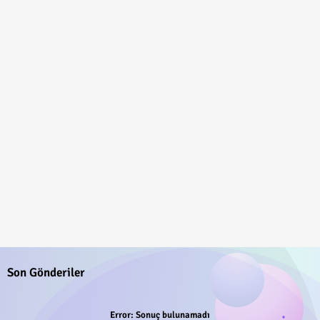
Son Gönderiler
Error:
Sonuç bulunamadı