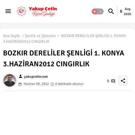
Aug
6
2026
Ana Sayfa
Şenlik ve Şölenler
BOZKIR DERELİLER ŞENLİGİ 1. KONYA
3.HAZİRAN2012 CINGIRLIK
BOZKIR DERELİLER ŞENLİGİ 1. KONYA
3.HAZİRAN2012 CINGIRLIK
person
yakupcetincom
share
0
Haziran 05, 2012
0 dakikada okunur