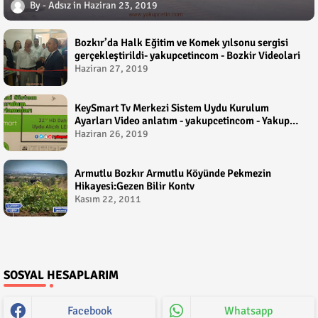
Adsız
Haziran 23, 2019
Bozkır’da Halk Eğitim ve Komek yılsonu sergisi
gerçekleştirildi- yakupcetincom - Bozkir Videolari
Haziran 27, 2019
KeySmart Tv Merkezi Sistem Uydu Kurulum
Ayarları Video anlatım - yakupcetincom - Yakup
Çetin
Haziran 26, 2019
Armutlu Bozkır Armutlu Köyünde Pekmezin
Hikayesi:Gezen Bilir Kontv
Kasım 22, 2011
SOSYAL HESAPLARIM
Facebook
Whatsapp