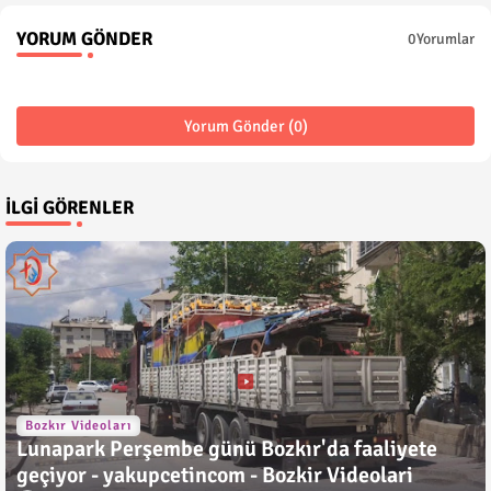
YORUM GÖNDER
0Yorumlar
Yorum Gönder (0)
İLGI GÖRENLER
Bozkır Videoları
Lunapark Perşembe günü Bozkır'da faaliyete
geçiyor - yakupcetincom - Bozkir Videolari