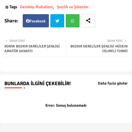
Tags
Dereköy Mahallesi
Şenlik ve Şölenler
Facebook
Twit
Wha
DAHA ESKI
DAHA YENI
KONYA BOZKIR DERELİLER ŞENLİGİ
BOZKIR DERELİLER ŞENLİGİ HÜSEIN
ter
tsap
AMATÖR SANATCI
CELMELİ TURKÜ
p
BUNLARDA İLGINI ÇEKEBILIR!
Daha fazla göster
Error:
Sonuç bulunamadı