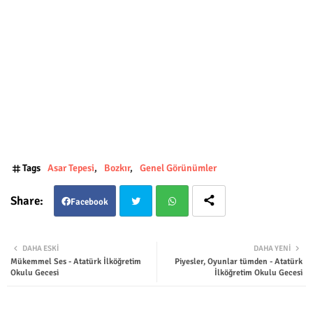
Tags
Asar Tepesi
Bozkır
Genel Görünümler
Facebook
Twit
Wha
DAHA ESKI
DAHA YENI
Mükemmel Ses - Atatürk İlköğretim
Piyesler, Oyunlar tümden - Atatürk
ter
tsap
Okulu Gecesi
İlköğretim Okulu Gecesi
p