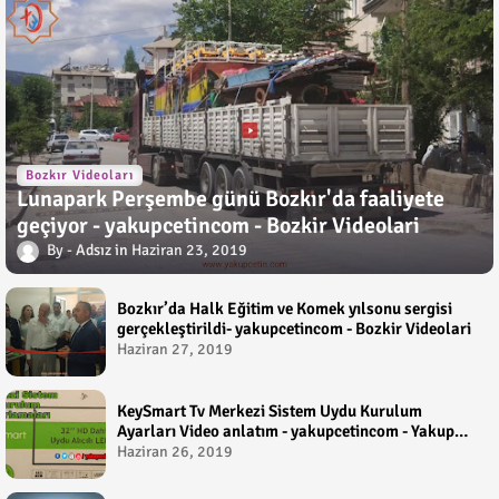
Bozkır Videoları
Lunapark Perşembe günü Bozkır'da faaliyete
geçiyor - yakupcetincom - Bozkir Videolari
Adsız
Haziran 23, 2019
Bozkır’da Halk Eğitim ve Komek yılsonu sergisi
gerçekleştirildi- yakupcetincom - Bozkir Videolari
Haziran 27, 2019
KeySmart Tv Merkezi Sistem Uydu Kurulum
Ayarları Video anlatım - yakupcetincom - Yakup
Çetin
Haziran 26, 2019