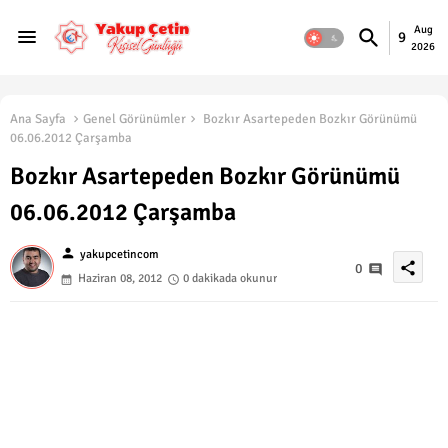
Aug
9
2026
Ana Sayfa
Genel Görünümler
Bozkır Asartepeden Bozkır Görünümü
06.06.2012 Çarşamba
Bozkır Asartepeden Bozkır Görünümü
06.06.2012 Çarşamba
person
yakupcetincom
share
0
Haziran 08, 2012
0 dakikada okunur