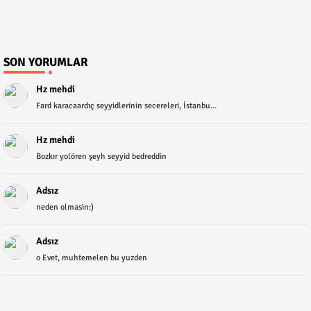
SON YORUMLAR
Hz mehdi
Fard karacaardıç seyyidlerinin secereleri, İstanbu...
Hz mehdi
Bozkır yolören şeyh seyyid bedreddin
Adsız
neden olmasin:)
Adsız
o Evet, muhtemelen bu yuzden