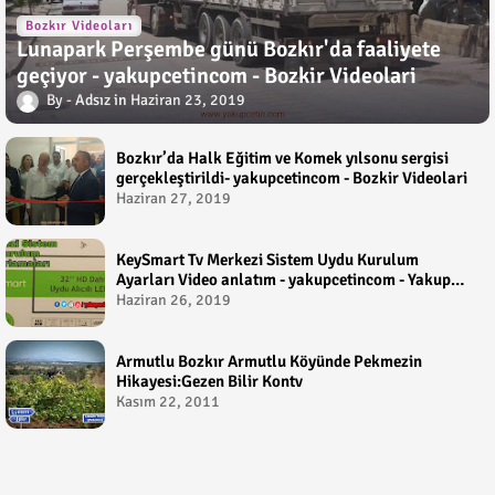
Bozkır Videoları
Lunapark Perşembe günü Bozkır'da faaliyete
geçiyor - yakupcetincom - Bozkir Videolari
Adsız
Haziran 23, 2019
Bozkır’da Halk Eğitim ve Komek yılsonu sergisi
gerçekleştirildi- yakupcetincom - Bozkir Videolari
Haziran 27, 2019
KeySmart Tv Merkezi Sistem Uydu Kurulum
Ayarları Video anlatım - yakupcetincom - Yakup
Çetin
Haziran 26, 2019
Armutlu Bozkır Armutlu Köyünde Pekmezin
Hikayesi:Gezen Bilir Kontv
Kasım 22, 2011