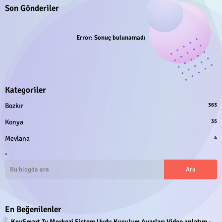
Son Gönderiler
Error:
Sonuç bulunamadı
Kategoriler
Bozkır
363
Konya
35
Mevlana
4
.
En Beğenilenler
KeySmart Tv Merkezi Sistem Uydu Kurulum Ayarları Video anlatım -