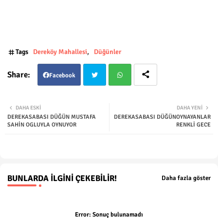
Tags
Dereköy Mahallesi
Düğünler
Facebook
Twit
Wha
DAHA ESKI
DAHA YENI
DEREKASABASI DÜĞÜN MUSTAFA
DEREKASABASI DÜĞÜNOYNAYANLAR
ter
tsap
SAHİN OGLUYLA OYNUYOR
RENKLİ GECE
p
BUNLARDA İLGINI ÇEKEBILIR!
Daha fazla göster
Error:
Sonuç bulunamadı