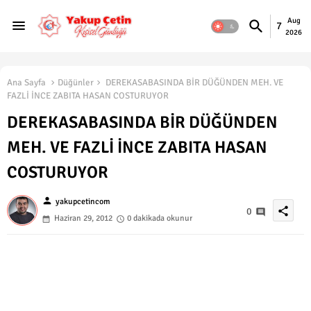
Aug
7
2026
Ana Sayfa
Düğünler
DEREKASABASINDA BİR DÜĞÜNDEN MEH. VE
FAZLİ İNCE ZABITA HASAN COSTURUYOR
DEREKASABASINDA BİR DÜĞÜNDEN
MEH. VE FAZLİ İNCE ZABITA HASAN
COSTURUYOR
person
yakupcetincom
share
0
Haziran 29, 2012
0 dakikada okunur