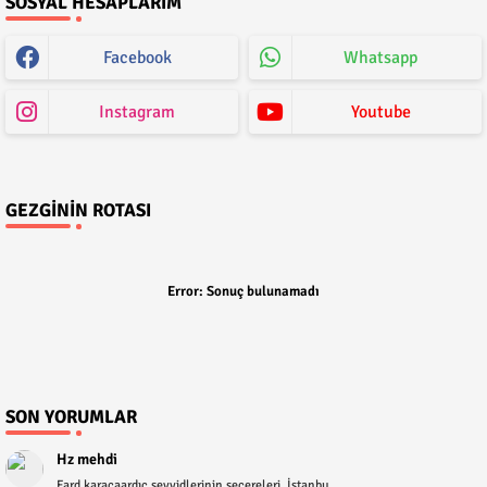
SOSYAL HESAPLARIM
Facebook
Whatsapp
Instagram
Youtube
GEZGININ ROTASI
Error:
Sonuç bulunamadı
SON YORUMLAR
Hz mehdi
Fard karacaardıç seyyidlerinin secereleri, İstanbu...