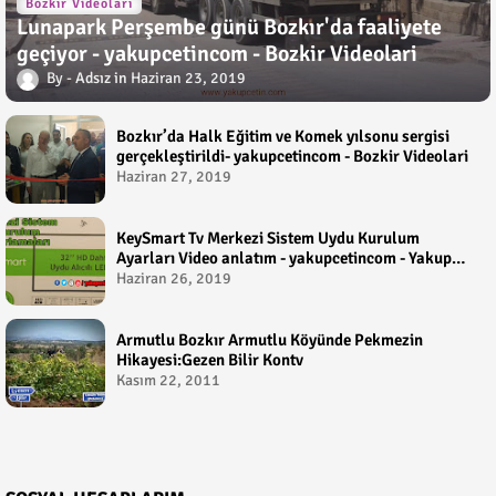
Bozkır Videoları
Lunapark Perşembe günü Bozkır'da faaliyete
geçiyor - yakupcetincom - Bozkir Videolari
Adsız
Haziran 23, 2019
Bozkır’da Halk Eğitim ve Komek yılsonu sergisi
gerçekleştirildi- yakupcetincom - Bozkir Videolari
Haziran 27, 2019
KeySmart Tv Merkezi Sistem Uydu Kurulum
Ayarları Video anlatım - yakupcetincom - Yakup
Çetin
Haziran 26, 2019
Armutlu Bozkır Armutlu Köyünde Pekmezin
Hikayesi:Gezen Bilir Kontv
Kasım 22, 2011