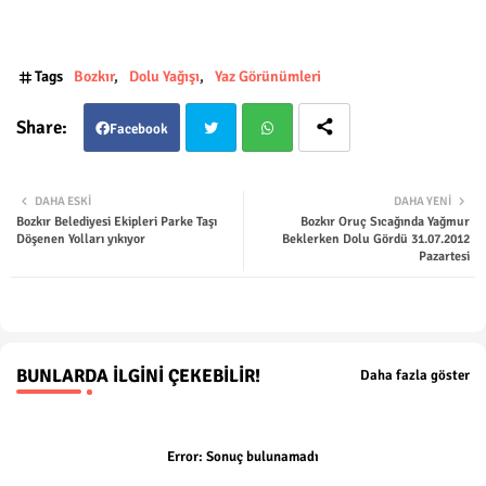
Tags
Bozkır
Dolu Yağışı
Yaz Görünümleri
Facebook
Twit
Wha
DAHA ESKI
DAHA YENI
Bozkır Belediyesi Ekipleri Parke Taşı
Bozkır Oruç Sıcağında Yağmur
ter
tsap
Döşenen Yolları yıkıyor
Beklerken Dolu Gördü 31.07.2012
Pazartesi
p
BUNLARDA İLGINI ÇEKEBILIR!
Daha fazla göster
Error:
Sonuç bulunamadı