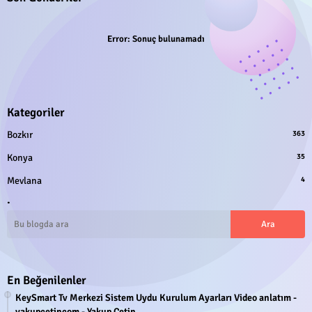
Error:
Sonuç bulunamadı
Kategoriler
Bozkır
363
Konya
35
Mevlana
4
.
En Beğenilenler
KeySmart Tv Merkezi Sistem Uydu Kurulum Ayarları Video anlatım -
yakupcetincom - Yakup Çetin