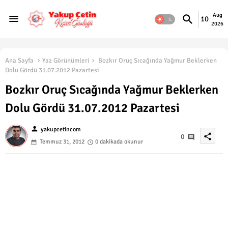
Aug
10
2026
Ana Sayfa
Yaz Görünümleri
Bozkır Oruç Sıcağında Yağmur Beklerken
Dolu Gördü 31.07.2012 Pazartesi
Bozkır Oruç Sıcağında Yağmur Beklerken
Dolu Gördü 31.07.2012 Pazartesi
person
yakupcetincom
share
0
Temmuz 31, 2012
0 dakikada okunur