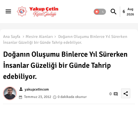
Aug
6
2026
Ana Sayfa
Mesire Alanları
Doğanın Oluşumu Binlerce Yıl Sürerken
İnsanlar Güzeliği bir Günde Tahrip edebiliyor.
Doğanın Oluşumu Binlerce Yıl Sürerken
İnsanlar Güzeliği bir Günde Tahrip
edebiliyor.
person
yakupcetincom
share
0
Temmuz 23, 2012
0 dakikada okunur