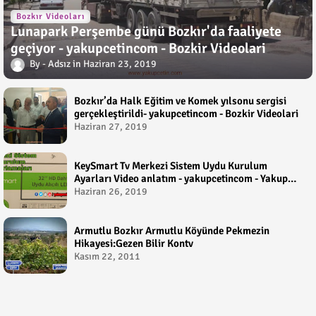
Bozkır Videoları
Lunapark Perşembe günü Bozkır'da faaliyete
geçiyor - yakupcetincom - Bozkir Videolari
Adsız
Haziran 23, 2019
Bozkır’da Halk Eğitim ve Komek yılsonu sergisi
gerçekleştirildi- yakupcetincom - Bozkir Videolari
Haziran 27, 2019
KeySmart Tv Merkezi Sistem Uydu Kurulum
Ayarları Video anlatım - yakupcetincom - Yakup
Çetin
Haziran 26, 2019
Armutlu Bozkır Armutlu Köyünde Pekmezin
Hikayesi:Gezen Bilir Kontv
Kasım 22, 2011