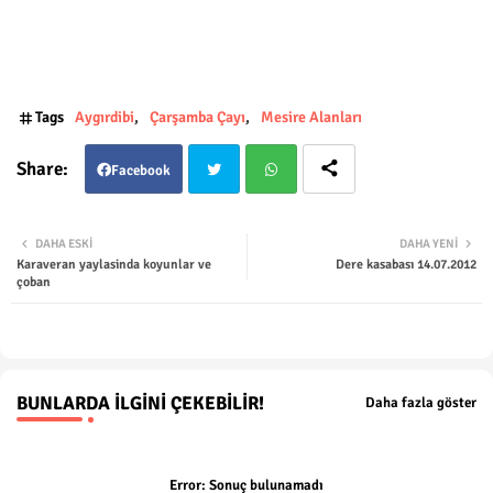
Tags
Aygırdibi
Çarşamba Çayı
Mesire Alanları
Facebook
Twit
Wha
DAHA ESKI
DAHA YENI
Karaveran yaylasinda koyunlar ve
Dere kasabası 14.07.2012
ter
tsap
çoban
p
BUNLARDA İLGINI ÇEKEBILIR!
Daha fazla göster
Error:
Sonuç bulunamadı