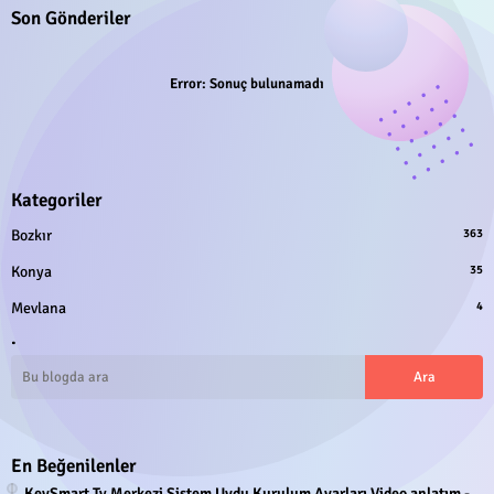
Son Gönderiler
Error:
Sonuç bulunamadı
Kategoriler
Bozkır
363
Konya
35
Mevlana
4
.
En Beğenilenler
KeySmart Tv Merkezi Sistem Uydu Kurulum Ayarları Video anlatım -