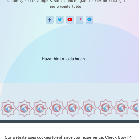
handle by Piki Developers. Simple and elegant themes for making it
more comfortable
Hayat bir an, o da bu an...
Anasayfa
Hakkımızda
Gizlilik Telif
İstatistikler
Our website uses cookies to enhance your experience.
Check Now