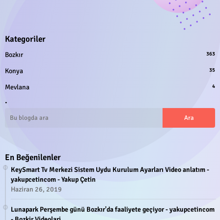
Kategoriler
Bozkır
363
Konya
35
Mevlana
4
.
En Beğenilenler
KeySmart Tv Merkezi Sistem Uydu Kurulum Ayarları Video anlatım -
yakupcetincom - Yakup Çetin
Haziran 26, 2019
Lunapark Perşembe günü Bozkır'da faaliyete geçiyor - yakupcetincom
- Bozkir Videolari