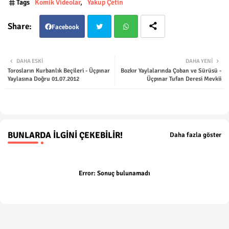
Tags
Komik Videolar
Yakup Çetin
Facebook
Twit
Wha
DAHA ESKI
DAHA YENI
Torosların Kurbanlık Beçileri - Üçpınar
Bozkır Yaylalarında Çoban ve Sürüsü -
ter
tsap
Yaylasına Doğru 01.07.2012
Üçpınar Tufan Deresi Mevkii
p
BUNLARDA İLGINI ÇEKEBILIR!
Daha fazla göster
Error:
Sonuç bulunamadı