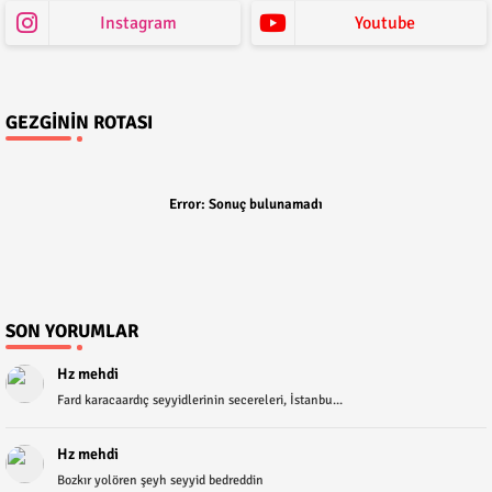
Instagram
Youtube
GEZGININ ROTASI
Error:
Sonuç bulunamadı
SON YORUMLAR
Hz mehdi
Fard karacaardıç seyyidlerinin secereleri, İstanbu...
Hz mehdi
Bozkır yolören şeyh seyyid bedreddin