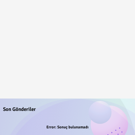
Son Gönderiler
Error:
Sonuç bulunamadı