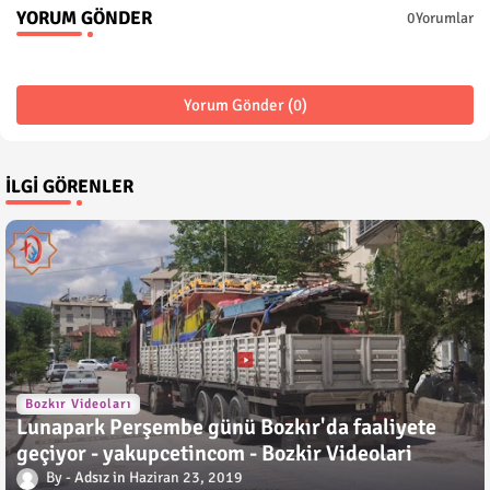
YORUM GÖNDER
0Yorumlar
Yorum Gönder (0)
İLGI GÖRENLER
Bozkır Videoları
Lunapark Perşembe günü Bozkır'da faaliyete
geçiyor - yakupcetincom - Bozkir Videolari
Adsız
Haziran 23, 2019