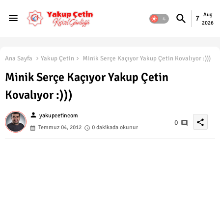
Aug
7
2026
Ana Sayfa
Yakup Çetin
Minik Serçe Kaçıyor Yakup Çetin Kovalıyor :)))
Minik Serçe Kaçıyor Yakup Çetin
Kovalıyor :)))
person
yakupcetincom
share
0
Temmuz 04, 2012
0 dakikada okunur