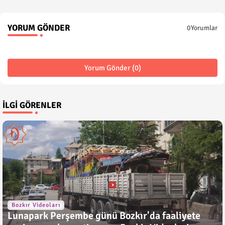
YORUM GÖNDER
0Yorumlar
Yorum Gönder (0)
İLGI GÖRENLER
Bozkır Videoları
Lunapark Perşembe günü Bozkır'da faaliyete