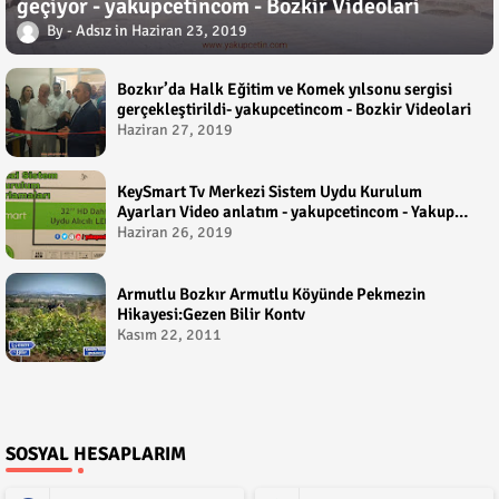
geçiyor - yakupcetincom - Bozkir Videolari
Adsız
Haziran 23, 2019
Bozkır’da Halk Eğitim ve Komek yılsonu sergisi
gerçekleştirildi- yakupcetincom - Bozkir Videolari
Haziran 27, 2019
KeySmart Tv Merkezi Sistem Uydu Kurulum
Ayarları Video anlatım - yakupcetincom - Yakup
Çetin
Haziran 26, 2019
Armutlu Bozkır Armutlu Köyünde Pekmezin
Hikayesi:Gezen Bilir Kontv
Kasım 22, 2011
SOSYAL HESAPLARIM