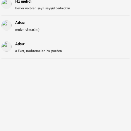
Hz mehdi
Bozkır yolören şeyh seyyid bedreddin
Adsız
neden olmasin:)
Adsız
o Evet, muhtemelen bu yuzden