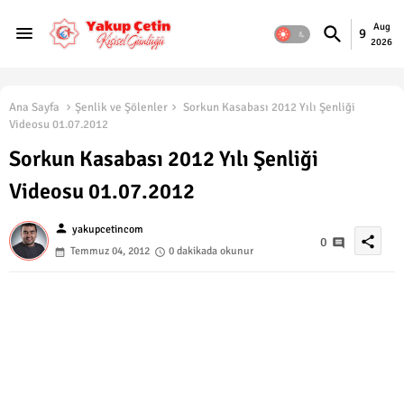
Aug
9
2026
Ana Sayfa
Şenlik ve Şölenler
Sorkun Kasabası 2012 Yılı Şenliği
Videosu 01.07.2012
Sorkun Kasabası 2012 Yılı Şenliği
Videosu 01.07.2012
person
yakupcetincom
share
0
Temmuz 04, 2012
0 dakikada okunur