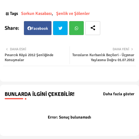
Tags
Sorkun Kasabası
Şenlik ve Şölenler
Facebook
Twit
Wha
DAHA ESKI
DAHA YENI
Pınarcık Köyü 2012 Şenliğinde
Torosların Kurbanlık Beçileri - Üçpınar
ter
tsap
Konuşmalar
Yaylasına Doğru 01.07.2012
p
BUNLARDA İLGINI ÇEKEBILIR!
Daha fazla göster
Error:
Sonuç bulunamadı