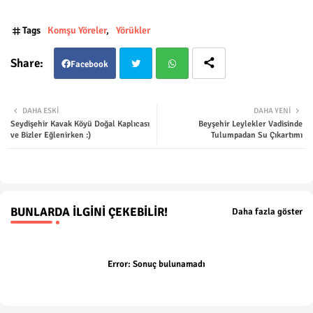
Tags
Komşu Yöreler
Yörükler
Facebook
Twit
Wha
DAHA ESKI
DAHA YENI
Seydişehir Kavak Köyü Doğal Kaplıcası
Beyşehir Leylekler Vadisinde
ter
tsap
ve Bizler Eğlenirken :)
Tulumpadan Su Çıkartımı
p
BUNLARDA İLGINI ÇEKEBILIR!
Daha fazla göster
Error:
Sonuç bulunamadı