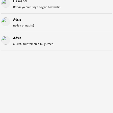
Hz mehdi
Bozkır yolören şeyh seyyid bedreddin
Adsız
neden olmasin:)
Adsız
o Evet, muhtemelen bu yuzden