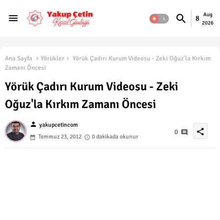
Aug
8
2026
Ana Sayfa
Yörükler
Yörük Çadırı Kurum Videosu - Zeki Oğuz'la Kırkım
Zamanı Öncesi
Yörük Çadırı Kurum Videosu - Zeki
Oğuz'la Kırkım Zamanı Öncesi
person
yakupcetincom
share
0
Temmuz 23, 2012
0 dakikada okunur