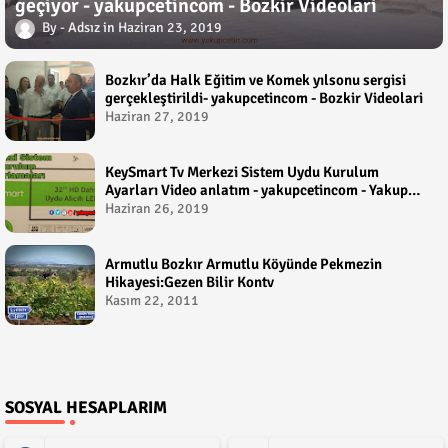
geçiyor - yakupcetincom - Bozkir Videolari
Adsız
Haziran 23, 2019
Bozkır’da Halk Eğitim ve Komek yılsonu sergisi
gerçekleştirildi- yakupcetincom - Bozkir Videolari
Haziran 27, 2019
KeySmart Tv Merkezi Sistem Uydu Kurulum
Ayarları Video anlatım - yakupcetincom - Yakup
Çetin
Haziran 26, 2019
Armutlu Bozkır Armutlu Köyünde Pekmezin
Hikayesi:Gezen Bilir Kontv
Kasım 22, 2011
SOSYAL HESAPLARIM