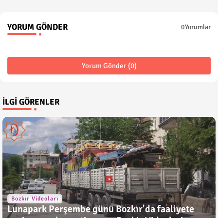
YORUM GÖNDER
0Yorumlar
Yorum Gönder (0)
İLGI GÖRENLER
Bozkır Videoları
Lunapark Perşembe günü Bozkır'da faaliyete