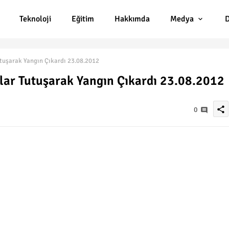
Teknoloji
Eğitim
Hakkımda
Medya
D
tuşarak Yangın Çıkardı 23.08.2012
lar Tutuşarak Yangın Çıkardı 23.08.2012
share
0