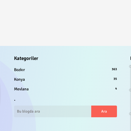
Kategoriler
Bozkır
363
Konya
35
Mevlana
4
.