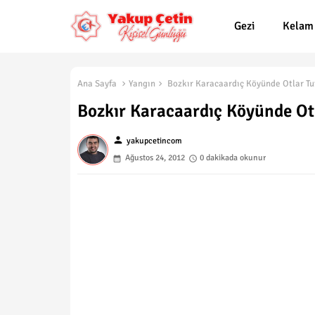
Gezi
Kelam
Ana Sayfa
Yangın
Bozkır Karacaardıç Köyünde Otlar Tu
Bozkır Karacaardıç Köyünde Ot
person
yakupcetincom
Ağustos 24, 2012
0 dakikada okunur