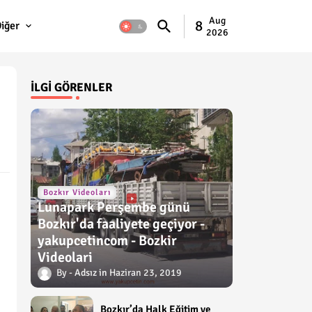
Aug
8
iğer
2026
İLGI GÖRENLER
Bozkır Videoları
Lunapark Perşembe günü
Bozkır'da faaliyete geçiyor -
yakupcetincom - Bozkir
Videolari
Adsız
Haziran 23, 2019
Bozkır’da Halk Eğitim ve