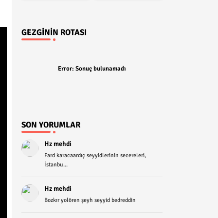
GEZGININ ROTASI
Error:
Sonuç bulunamadı
SON YORUMLAR
Hz mehdi
Fard karacaardıç seyyidlerinin secereleri,
İstanbu...
Hz mehdi
Bozkır yolören şeyh seyyid bedreddin