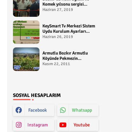
Komek yılsonu sergisi
gerçekleştirildi-
Haziran 27, 2019
yakupcetincom - Bozkir
Videolari
KeySmart Tv Merkezi Sistem
Uydu Kurulum Ayarları
Video anlatım -
Haziran 26, 2019
yakupcetincom - Yakup
Çetin
Armutlu Bozkır Armutlu
Köyünde Pekmezin
Hikayesi:Gezen Bilir Kontv
Kasım 22, 2011
SOSYAL HESAPLARIM
Facebook
Whatsapp
Instagram
Youtube