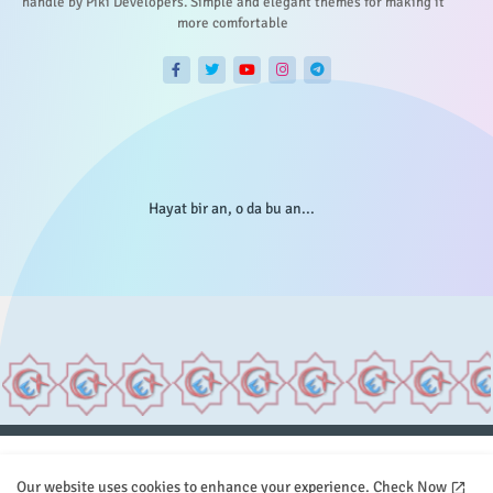
handle by Piki Developers. Simple and elegant themes for making it
more comfortable
Hayat bir an, o da bu an...
Anasayfa
Hakkımızda
Gizlilik Telif
İstatistikler
Our website uses cookies to enhance your experience.
Check Now