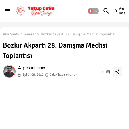
Aug
9
2026
Ana Sayfa
Siyaset
Bozkır Akparti 28. Danışma Meclisi Toplantısı
Bozkır Akparti 28. Danışma Meclisi
Toplantısı
person
yakupcetincom
share
0
Eylül 09, 2012
0 dakikada okunur