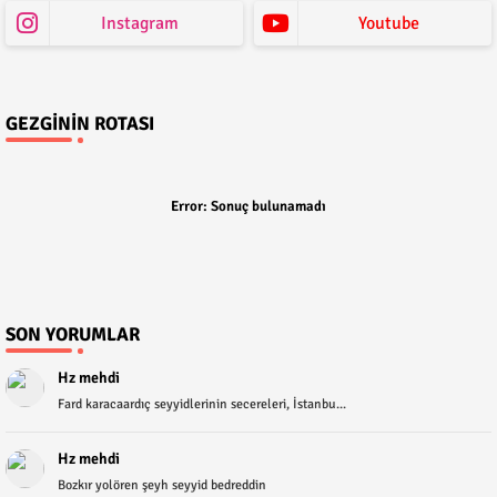
Instagram
Youtube
GEZGININ ROTASI
Error:
Sonuç bulunamadı
SON YORUMLAR
Hz mehdi
Fard karacaardıç seyyidlerinin secereleri, İstanbu...
Hz mehdi
Bozkır yolören şeyh seyyid bedreddin