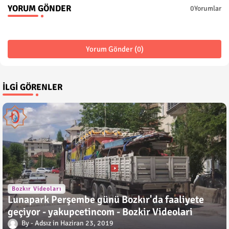
YORUM GÖNDER
0Yorumlar
Yorum Gönder (0)
İLGI GÖRENLER
Bozkır Videoları
Lunapark Perşembe günü Bozkır'da faaliyete
geçiyor - yakupcetincom - Bozkir Videolari
Adsız
Haziran 23, 2019