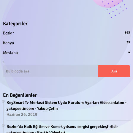
Kategoriler
Bozkır
363
Konya
35
Mevlana
4
.
En Beğenilenler
KeySmart Tv Merkezi Sistem Uydu Kurulum Ayarları Video anlatım -
yakupcetincom - Yakup Çetin
Haziran 26, 2019
Bozkır’da Halk Eğitim ve Komek yılsonu sergisi gerçekleştirildi-
yakupcetincom - Bozkir Videolari