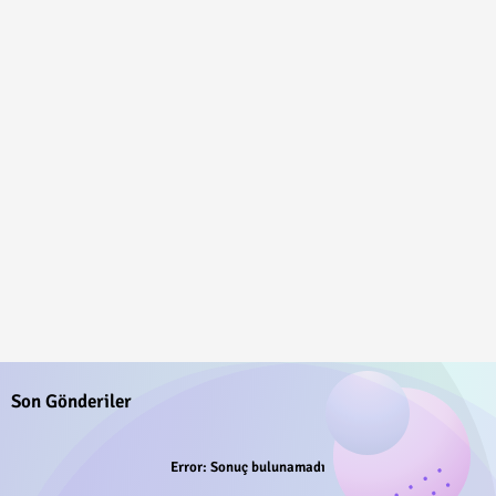
Son Gönderiler
Error:
Sonuç bulunamadı