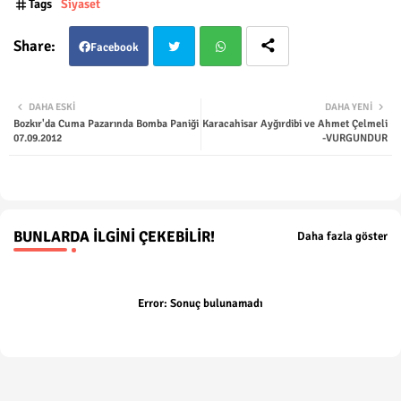
Tags
Siyaset
Facebook
Twit
Wha
DAHA ESKI
DAHA YENI
Bozkır'da Cuma Pazarında Bomba Paniği
Karacahisar Ayğırdibi ve Ahmet Çelmeli
ter
tsap
07.09.2012
-VURGUNDUR
p
BUNLARDA İLGINI ÇEKEBILIR!
Daha fazla göster
Error:
Sonuç bulunamadı