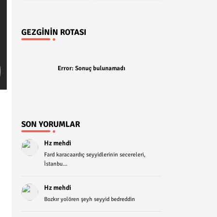
GEZGININ ROTASI
Error:
Sonuç bulunamadı
SON YORUMLAR
Hz mehdi
Fard karacaardıç seyyidlerinin secereleri,
İstanbu...
Hz mehdi
Bozkır yolören şeyh seyyid bedreddin