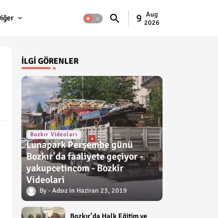
Aug
9
iğer
2026
İLGI GÖRENLER
Bozkır Videoları
Lunapark Perşembe günü
Bozkır'da faaliyete geçiyor -
yakupcetincom - Bozkir
Videolari
Adsız
Haziran 23, 2019
Bozkır’da Halk Eğitim ve