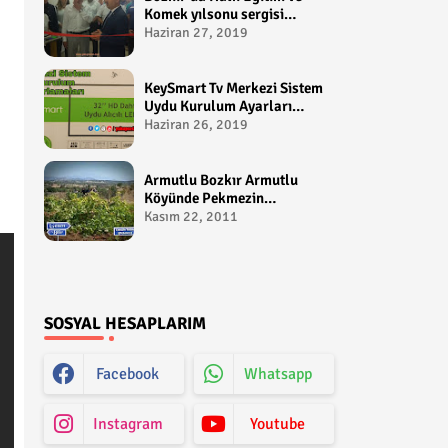
Komek yılsonu sergisi
gerçekleştirildi-
Haziran 27, 2019
yakupcetincom - Bozkir
Videolari
KeySmart Tv Merkezi Sistem
Uydu Kurulum Ayarları
Video anlatım -
Haziran 26, 2019
yakupcetincom - Yakup
Çetin
Armutlu Bozkır Armutlu
Köyünde Pekmezin
Hikayesi:Gezen Bilir Kontv
Kasım 22, 2011
SOSYAL HESAPLARIM
Facebook
Whatsapp
Instagram
Youtube