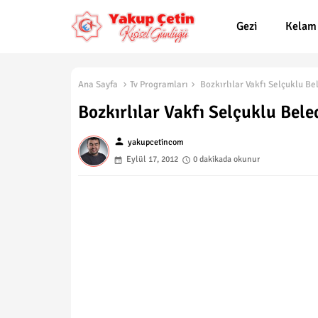
Gezi
Kelam
Ana Sayfa
Tv Programları
Bozkırlılar Vakfı Selçuklu Be
Bozkırlılar Vakfı Selçuklu Bele
person
yakupcetincom
Eylül 17, 2012
0 dakikada okunur