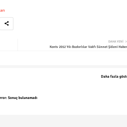
arı
DAHA YENI
Kontv 2012 Yılı Bozkırlılar Vakfı Sünnet Şöleni Haber
Daha fazla göst
rror:
Sonuç bulunamadı