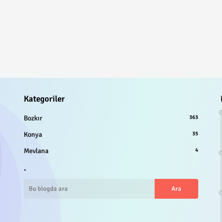
Kategoriler
Bozkır
363
Konya
35
Mevlana
4
.