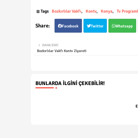
Tags
Bozkırlılar Vakfı
Kontv
Konya
Tv Programl
Facebook
Twitter
Whatsapp
DAHA ESKI
Bozkırlılar Vakfı Kontv Ziyareti
BUNLARDA İLGINI ÇEKEBILIR!
E