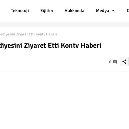
Teknoloji
Eğitim
Hakkımda
Medya
D
lediyesini Ziyaret Etti Kontv Haberi
diyesini Ziyaret Etti Kontv Haberi
share
0