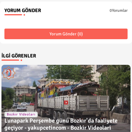
YORUM GÖNDER
0Yorumlar
Yorum Gönder (0)
İLGI GÖRENLER
Bozkır Videoları
Lunapark Perşembe günü Bozkır'da faaliyete
geçiyor - yakupcetincom - Bozkir Videolari