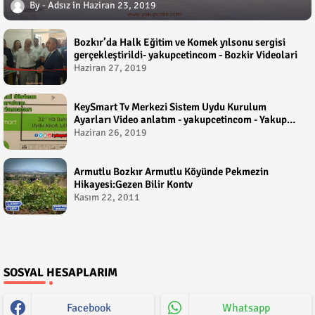
Adsız
Haziran 23, 2019
Bozkır’da Halk Eğitim ve Komek yılsonu sergisi
gerçekleştirildi- yakupcetincom - Bozkir Videolari
Haziran 27, 2019
KeySmart Tv Merkezi Sistem Uydu Kurulum
Ayarları Video anlatım - yakupcetincom - Yakup
Çetin
Haziran 26, 2019
Armutlu Bozkır Armutlu Köyünde Pekmezin
Hikayesi:Gezen Bilir Kontv
Kasım 22, 2011
SOSYAL HESAPLARIM
Facebook
Whatsapp