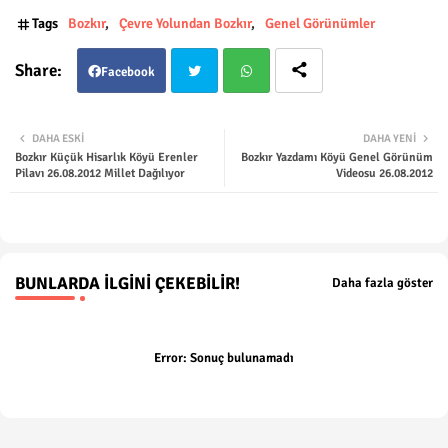
Tags
Bozkır
Çevre Yolundan Bozkır
Genel Görünümler
Facebook
Twit
Wha
DAHA ESKI
DAHA YENI
Bozkır Küçük Hisarlık Köyü Erenler
Bozkır Yazdamı Köyü Genel Görünüm
ter
tsap
Pilavı 26.08.2012 Millet Dağılıyor
Videosu 26.08.2012
p
BUNLARDA İLGINI ÇEKEBILIR!
Daha fazla göster
Error:
Sonuç bulunamadı