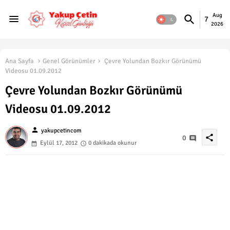
Aug
7
2026
Ana Sayfa
Genel Görünümler
Çevre Yolundan Bozkır Görünümü
Videosu 01.09.2012
Çevre Yolundan Bozkır Görünümü
Videosu 01.09.2012
person
yakupcetincom
share
0
Eylül 17, 2012
0 dakikada okunur