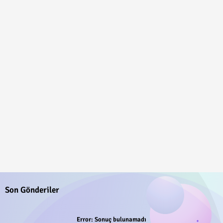
Son Gönderiler
Error:
Sonuç bulunamadı