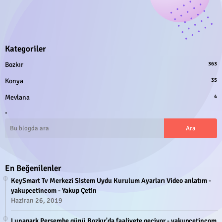
Kategoriler
Bozkır
363
Konya
35
Mevlana
4
.
En Beğenilenler
KeySmart Tv Merkezi Sistem Uydu Kurulum Ayarları Video anlatım -
yakupcetincom - Yakup Çetin
Haziran 26, 2019
Lunapark Perşembe günü Bozkır'da faaliyete geçiyor - yakupcetincom