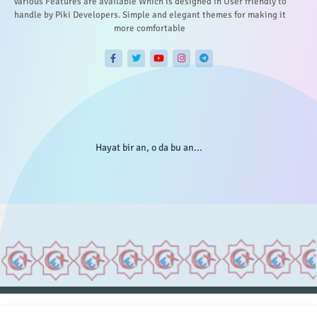
Various Features are available Which is designed in User friendly to
handle by Piki Developers. Simple and elegant themes for making it
more comfortable
Hayat bir an, o da bu an...
Anasayfa
Hakkımızda
Gizlilik Telif
İstatistikler