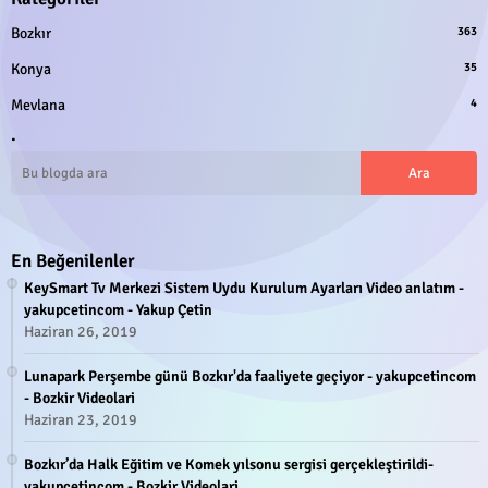
Bozkır
363
Konya
35
Mevlana
4
.
En Beğenilenler
KeySmart Tv Merkezi Sistem Uydu Kurulum Ayarları Video anlatım -
yakupcetincom - Yakup Çetin
Haziran 26, 2019
Lunapark Perşembe günü Bozkır'da faaliyete geçiyor - yakupcetincom
- Bozkir Videolari
Haziran 23, 2019
Bozkır’da Halk Eğitim ve Komek yılsonu sergisi gerçekleştirildi-
yakupcetincom - Bozkir Videolari