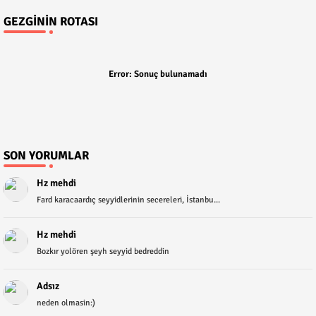
GEZGININ ROTASI
Error:
Sonuç bulunamadı
SON YORUMLAR
Hz mehdi
Fard karacaardıç seyyidlerinin secereleri, İstanbu...
Hz mehdi
Bozkır yolören şeyh seyyid bedreddin
Adsız
neden olmasin:)