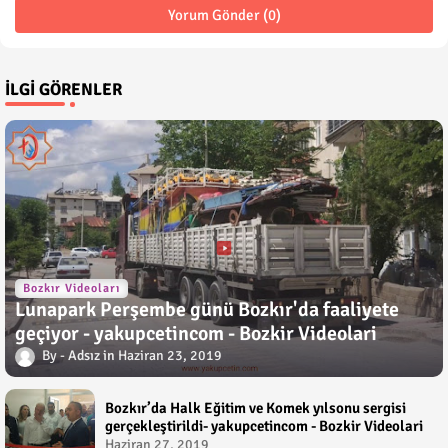
Yorum Gönder (0)
İLGI GÖRENLER
Bozkır Videoları
Lunapark Perşembe günü Bozkır'da faaliyete
geçiyor - yakupcetincom - Bozkir Videolari
Adsız
Haziran 23, 2019
Bozkır’da Halk Eğitim ve Komek yılsonu sergisi
gerçekleştirildi- yakupcetincom - Bozkir Videolari
Haziran 27, 2019