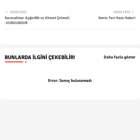
Twit
Wha
DAHA ESKI
DAHA YENI
Karacahisar Ayğırdibi ve Ahmet Çelmeli
Kontv Feci Kaza Haberi
ter
tsap
-VURGUNDUR
p
BUNLARDA İLGINI ÇEKEBILIR!
Daha fazla göster
Error:
Sonuç bulunamadı