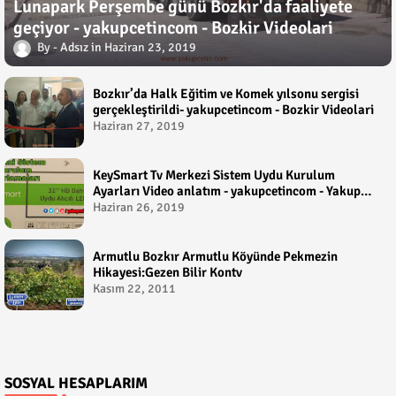
Lunapark Perşembe günü Bozkır'da faaliyete
geçiyor - yakupcetincom - Bozkir Videolari
Adsız
Haziran 23, 2019
Bozkır’da Halk Eğitim ve Komek yılsonu sergisi
gerçekleştirildi- yakupcetincom - Bozkir Videolari
Haziran 27, 2019
KeySmart Tv Merkezi Sistem Uydu Kurulum
Ayarları Video anlatım - yakupcetincom - Yakup
Çetin
Haziran 26, 2019
Armutlu Bozkır Armutlu Köyünde Pekmezin
Hikayesi:Gezen Bilir Kontv
Kasım 22, 2011
SOSYAL HESAPLARIM