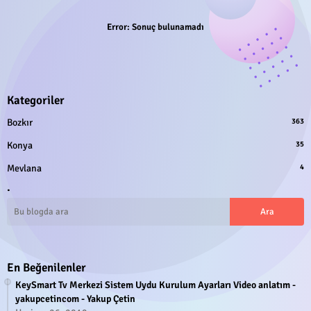
Error:
Sonuç bulunamadı
Kategoriler
Bozkır
363
Konya
35
Mevlana
4
.
En Beğenilenler
KeySmart Tv Merkezi Sistem Uydu Kurulum Ayarları Video anlatım -
yakupcetincom - Yakup Çetin