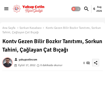
Aug
6
2026
Ana Sayfa
Sorkun Kasabası
Kontv Gezen Bilir Bozkır Tanıtımı, Sorkun
Tahini, Çağlayan Çat Bıçağı
Kontv Gezen Bilir Bozkır Tanıtımı, Sorkun
Tahini, Çağlayan Çat Bıçağı
person
yakupcetincom
share
0
Eylül 17, 2012
0 dakikada okunur