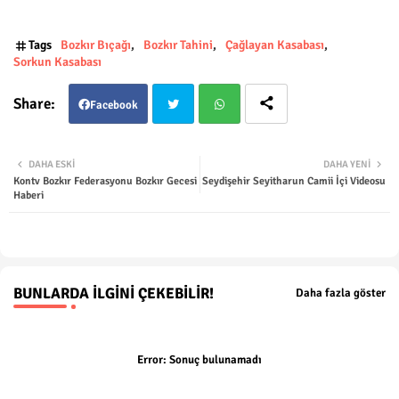
Tags
Bozkır Bıçağı
Bozkır Tahini
Çağlayan Kasabası
Sorkun Kasabası
Facebook
Twit
Wha
DAHA ESKI
DAHA YENI
Kontv Bozkır Federasyonu Bozkır Gecesi
Seydişehir Seyitharun Camii İçi Videosu
ter
tsap
Haberi
p
BUNLARDA İLGINI ÇEKEBILIR!
Daha fazla göster
Error:
Sonuç bulunamadı