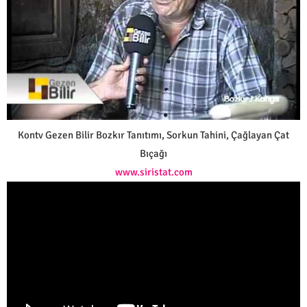
Kontv Gezen Bilir Bozkır Tanıtımı, Sorkun Tahini, Çağlayan Çat
Bıçağı
www.siristat.com