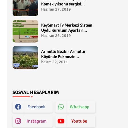
Komek yılsonu sergisi
gerçekleştirildi-
Haziran 27, 2019
yakupcetincom - Bozkir
Videolari
KeySmart Tv Merkezi Sistem
Uydu Kurulum Ayarları
Video anlatım -
Haziran 26, 2019
yakupcetincom - Yakup
Çetin
Armutlu Bozkır Armutlu
Köyünde Pekmezin
Hikayesi:Gezen Bilir Kontv
Kasım 22, 2011
SOSYAL HESAPLARIM
Facebook
Whatsapp
Instagram
Youtube