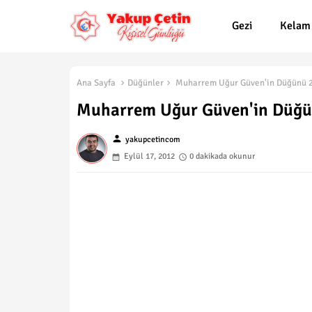
Gezi
Kelam
Ana Sayfa
Düğünler
Muharrem Uğur Güven'in Düğünü 2
Muharrem Uğur Güven'in Düğü
person
yakupcetincom
Eylül 17, 2012
0 dakikada okunur