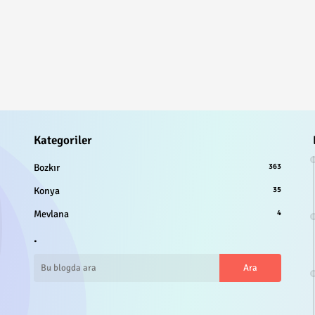
Kategoriler
Bozkır
363
Konya
35
Mevlana
4
.