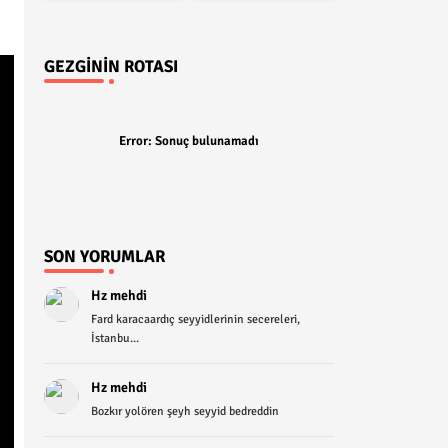
GEZGININ ROTASI
Error:
Sonuç bulunamadı
SON YORUMLAR
Hz mehdi
Fard karacaardıç seyyidlerinin secereleri,
İstanbu...
Hz mehdi
Bozkır yolören şeyh seyyid bedreddin