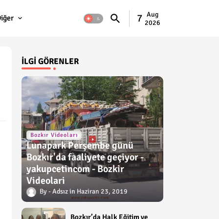
Aug
7
iğer
2026
İLGI GÖRENLER
Bozkır Videoları
Lunapark Perşembe günü
Bozkır'da faaliyete geçiyor -
yakupcetincom - Bozkir
Videolari
Adsız
Haziran 23, 2019
Bozkır’da Halk Eğitim ve