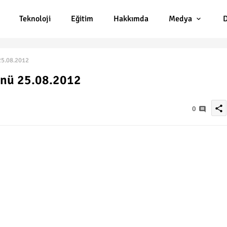
Teknoloji
Eğitim
Hakkımda
Medya
D
5.08.2012
nü 25.08.2012
share
0