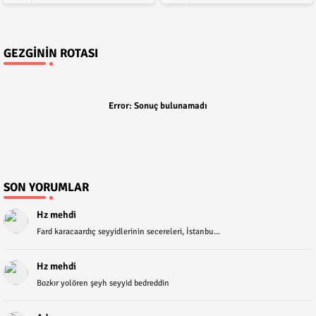
GEZGININ ROTASI
Error:
Sonuç bulunamadı
SON YORUMLAR
Hz mehdi
Fard karacaardıç seyyidlerinin secereleri, İstanbu...
Hz mehdi
Bozkır yolören şeyh seyyid bedreddin