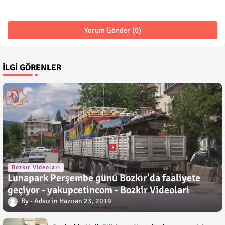
Yorum Gönder (0)
İLGI GÖRENLER
Bozkır Videoları
Lunapark Perşembe günü Bozkır'da faaliyete
geçiyor - yakupcetincom - Bozkir Videolari
Adsız
Haziran 23, 2019