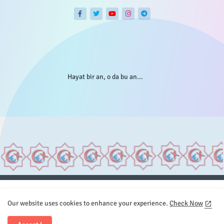
Hayat bir an, o da bu an...
Anasayfa
Hakkımızda
Gizlilik Telif
İstatistikler
Our website uses cookies to enhance your experience.
Check Now
Sitemap
İletişim