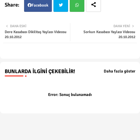
Facebook
Twit
Wha
DAHA ESKI
DAHA YENI
Dere Kasabası Dikilitaş Yaylası Videosu
Sorkun Kasabası Yaylası Videosu
ter
tsap
20.10.2012
20.10.2012
p
BUNLARDA İLGINI ÇEKEBILIR!
Daha fazla göster
Error:
Sonuç bulunamadı