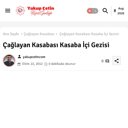
Aug
8
2026
Ana Sayfa
Çağlayan Kasabası
Çağlayan Kasabası Kasaba İçi Gezisi
Çağlayan Kasabası Kasaba İçi Gezisi
person
yakupcetincom
share
0
Ekim 22, 2012
0 dakikada okunur