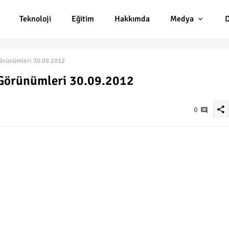
Teknoloji
Eğitim
Hakkımda
Medya
D
Görünümleri 30.09.2012
o Görünümleri 30.09.2012
share
0