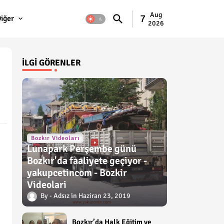
Aug
7
iğer
2026
İLGI GÖRENLER
Bozkır Videoları
Lunapark Perşembe günü
Bozkır'da faaliyete geçiyor -
yakupcetincom - Bozkir
Videolari
Adsız
Haziran 23, 2019
Bozkır’da Halk Eğitim ve