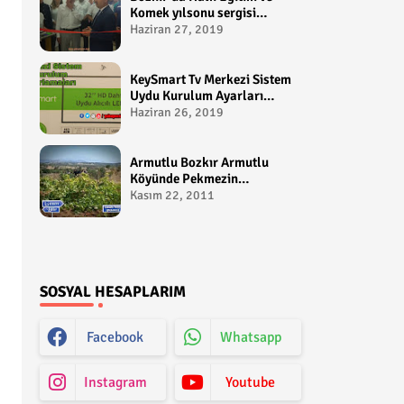
Komek yılsonu sergisi
gerçekleştirildi-
Haziran 27, 2019
yakupcetincom - Bozkir
Videolari
KeySmart Tv Merkezi Sistem
Uydu Kurulum Ayarları
Video anlatım -
Haziran 26, 2019
yakupcetincom - Yakup
Çetin
Armutlu Bozkır Armutlu
Köyünde Pekmezin
Hikayesi:Gezen Bilir Kontv
Kasım 22, 2011
SOSYAL HESAPLARIM
Facebook
Whatsapp
Instagram
Youtube