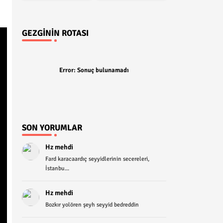
GEZGININ ROTASI
Error:
Sonuç bulunamadı
SON YORUMLAR
Hz mehdi
Fard karacaardıç seyyidlerinin secereleri,
İstanbu...
Hz mehdi
Bozkır yolören şeyh seyyid bedreddin