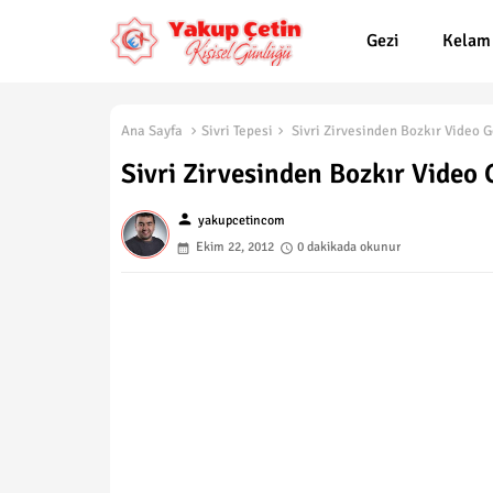
Gezi
Kelam
Ana Sayfa
Sivri Tepesi
Sivri Zirvesinden Bozkır Video 
Sivri Zirvesinden Bozkır Vide
person
yakupcetincom
Ekim 22, 2012
0 dakikada okunur