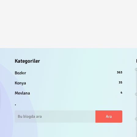
Kategoriler
Bozkır
363
Konya
35
Mevlana
4
.