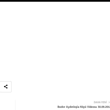
DAHA YENI
Bozkır Aydınkışla Köyü Videosu 30.09.201